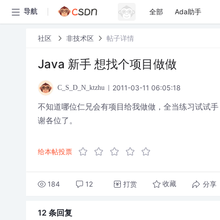
全部
Ada助手
导航
社区
非技术区
帖子详情
Java 新手 想找个项目做做
2011-03-11 06:05:18
C_S_D_N_ktzhu
不知道哪位仁兄会有项目给我做做，全当练习试试手
谢各位了。
给本帖投票
184
12
打赏
分享
收藏
12 条
回复