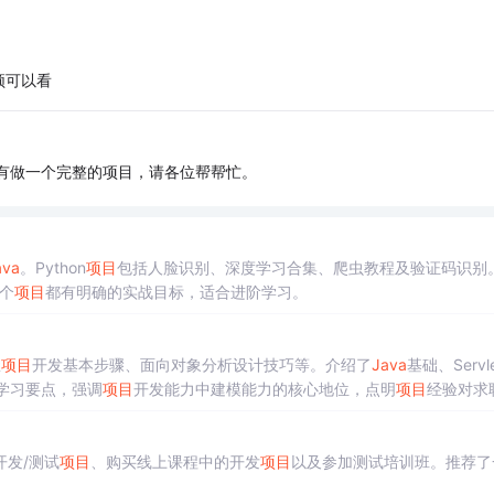
频可以看
有做一个完整的项目，请各位帮帮忙。
ava
。Python
项目
包括人脸识别、深度学习合集、爬虫教程及验证码识别
每个
项目
都有明确的实战目标，适合进阶学习。
握
项目
开发基本步骤、面向对象分析设计技巧等。介绍了
Java
基础、Servl
及学习要点，强调
项目
开发能力中建模能力的核心地位，点明
项目
经验对求
发/测试
项目
、购买线上课程中的开发
项目
以及参加测试培训班。推荐了