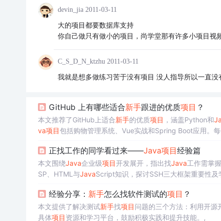
devin_jia
2011-03-11
大的项目都要数据库支持
你自己做只有做小的项目，尚学堂那有许多小项目视
C_S_D_N_ktzhu
2011-03-11
我就是想多做练习苦于没有项目 没人指导所以一直没
GitHub 上有哪些适合
新手
跟进的优质
项目
？
本文推荐了GitHub上适合
新手
的优质
项目
，涵盖Python和
J
va
项目
包括购物管理系统、Vue实战和Spring Boot应用。
正找工作的同学看过来——
Java
项目
经验篇
本文围绕
Java
企业级
项目
开发展开，指出找
Java
工作需掌
SP、HTML与
Java
Script知识，探讨SSH三大框架重要性
重要性。
经验分享：
新手
怎么找软件测试的
项目
？
本文提供了解决测试
新手
找
项目
问题的三个方法：利用开源开
具体
项目
资源和学习平台，鼓励积极实践和提升技能。,