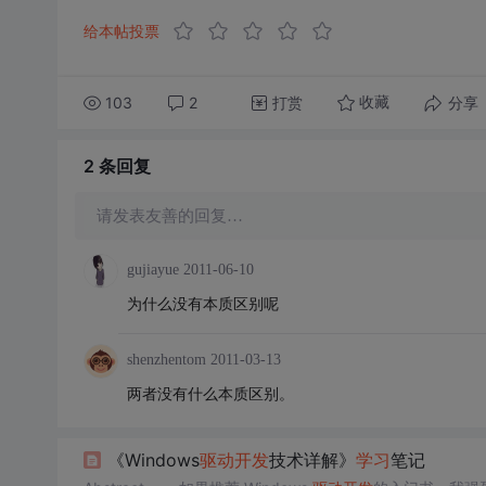
给本帖投票
103
2
打赏
分享
收藏
2 条
回复
请发表友善的回复…
gujiayue
2011-06-10
为什么没有本质区别呢
shenzhentom
2011-03-13
两者没有什么本质区别。
《Windows
驱动
开发
技术详解》
学习
笔记