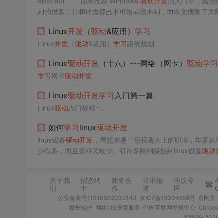
Abstract 如果推荐 Windows
驱动
开发
的入门书，我强烈
到的很多工具和环境都已不可用或找不到，而本文搜集了大部分的
Linux
开发
（
驱动
&应用）
学习
Linux
开发
（
驱动
&应用）
学习
路线规划
Linux
驱动
开发
（十八）---网络（网卡）
驱动
学习
学习
网卡
驱动
开发
Linux
驱动
开发
学习
入门第一篇
Linux
驱动
入门教程一.
如何
学习
linux
驱动
开发
linux设备
驱动
开发
，看起来是一份很高大上的职业，毕竟从
少得多，而且资料又较少。有许多刚刚接触到linux设备
驱动
据自己之前积累的一些经验，今天就和大家分享一下，让刚
的性的，要么
关于我
招贤纳
商务合
寻求报
协议专
们
士
作
道
区
公安备案号11010502030143
京ICP备19004658号
京网文〔
家长监护
网络110报警服务
中国互联网举报中心
Chro
©1999-2