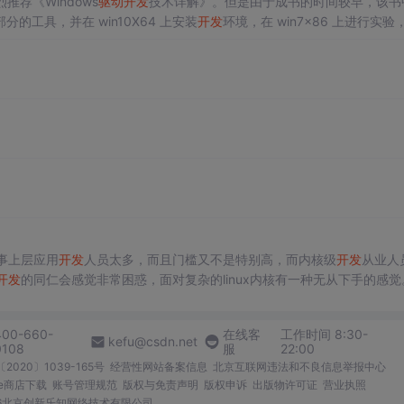
推荐《Windows
驱动
开发
技术详解》。但是由于成书的时间较早，该书
工具，并在 win10X64 上安装
开发
环境，在 win7x86 上进行实验
过了不少实际编译和测试中遇到的坑。此外，本文也对相关章节的重点进行了总结，全文目录如下： 全书导读
开发
和调试 驱...
事上层应用
开发
人员太多，而且门槛又不是特别高，而内核级
开发
从业人
开发
的同仁会感觉非常困惑，面对复杂的linux内核有一种无从下手的感觉
刚步入
驱动
开发
的同仁少走一些弯路。 1.要知道将来要做什么
学习
，都是
400-660-
在线客
工作时间 8:30-
kefu@csdn.net
0108
服
22:00
2020〕1039-165号
经营性网站备案信息
北京互联网违法和不良信息举报中心
me商店下载
账号管理规范
版权与免责声明
版权申诉
出版物许可证
营业执照
026北京创新乐知网络技术有限公司