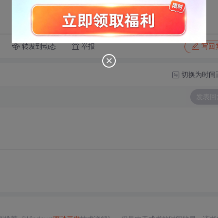
转发到动态
举报
写回
切换为时间
发表回