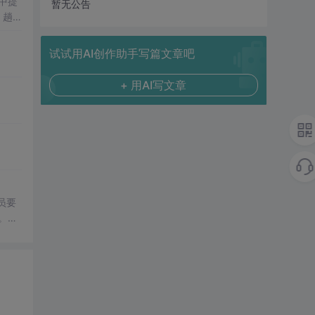
中提
暂无公告
，趟
试试用AI创作助手写篇文章吧
+ 用AI写文章
员要
。根
有目