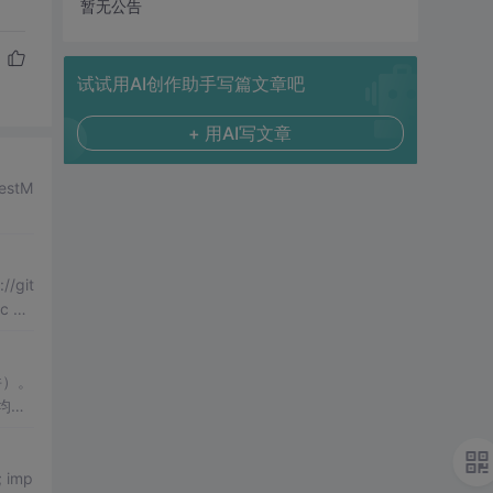
暂无公告
试试用AI创作助手写篇文章吧
+ 用AI写文章
git
 cla
件）。
均在
p