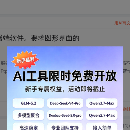
用AI写
务器端软件。要求图形界面的
ftp服务器软件。网上有很多那个代码，但是都是没有界面的。搞
pGoServer软件。很不错。但是没有源代码.求各位大大帮帮
转发到动态
举报
写回
切换为时间