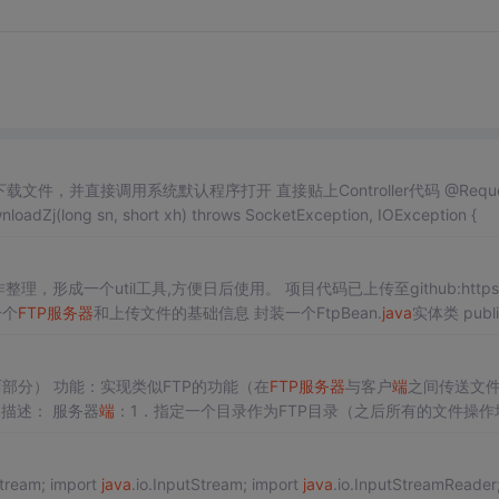
下载文件，并直接调用系统默认程序打开 直接贴上Controller代码 @RequestM
apping("/downloadZj") @ResponseBody public Map downloadZj(long sn, short xh) throws SocketException, IOException {
理，形成一个util工具,方便日后使用。 项目代码已上传至github:https://
一个
FTP服务器
和上传文件的基础信息 封装一个FtpBean.
java
实体类 public
两部分） 功能：实现类似FTP的功能（在
FTP服务器
与客户
端
之间传送文
） 描述： 服务器
端
：1．指定一个目录作为FTP目录（之后所有的文件操作
应的服务。 客户
端
：完成与FTP用户的人机
Stream; import
java
.io.InputStream; import
java
.io.InputStreamReader; im