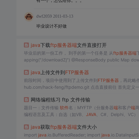
有一个，怎么给你。。。
dwf2059
2011-03-13
毕业设计不好做
java
下载
ftp服务器
端
文件直接打开
毕业后的第一份工作， 到手的第一个任务是 从
ftp服务器
端
java
上传文件到
FTP服务器
前段时间，项目中使用到了上传文件到
FTP服务器
，再此略作整
hub.com/hack-feng/ftpdemo.git 点击直接前往 首先定义
ss FtpBean { /** * 部分信息如果传空的话，默...
网络编程练习 ftp 文件传输
题目一：文件传输
软件
名：MYFTP（分服务器
端
和客户
端
编程语言及工具：自选（如VB、
JAVA
、C#、Delphi、VC
此目录下进行）， 2．接收客户
端
的命令请求并提供相
java
获取
ftp服务器
端
文件大小
import
java
.io.BufferedReader; import
java
.io.DataInput