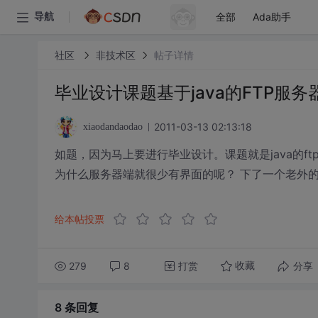
全部
Ada助手
导航
社区
非技术区
帖子详情
毕业设计课题基于java的FTP服
2011-03-13 02:13:18
xiaodandaodao
如题，因为马上要进行毕业设计。课题就是java的
为什么服务器端就很少有界面的呢？ 下了一个老外的Ft
给本帖投票
279
8
打赏
分享
收藏
8 条
回复