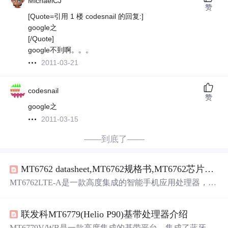
MichaelCJ
赞
[Quote=引用 1 楼 codesnail 的回复:]
google之
[/Quote]
google不到啊。。。
2011-03-21
codesnail
赞
google之
2011-03-15
——到底了——
MT6762 datasheet,MT6762规格书,MT6762芯片参数资料
MT6762LTE-A是一款高度集成的智能手机应用处理器，集
成了蓝牙、WLAN、FM和GPS模块，支持LTE/LTE-A和C2
K应用。采用八核ARMCortex-A53，工作频率最高可达2.0
联发科MT6779(Helio P90)基带处理器介绍
GHz，内置强大视频
编解码
器和广泛接口。支持高清分辨
率、3D图形加速和多标准视频加速，提供先进的多媒体服
MT6779V/WB是一款高度集成的基带平台，集成了蓝牙、