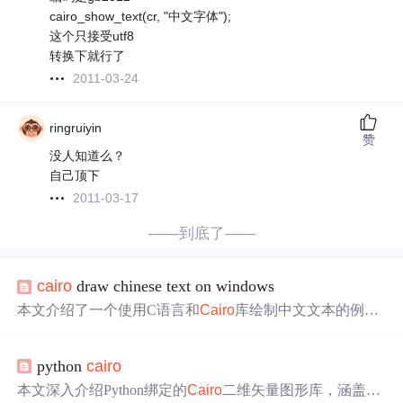
cairo_show_text(cr, "中文字体");
这个只接受utf8
转换下就行了
2011-03-24
ringruiyin
赞
没人知道么？
自己顶下
2011-03-17
——到底了——
cairo
draw chinese text on windows
本文介绍了一个使用C语言和
Cairo
库绘制中文文本的例
子。通过转换字体为UTF-8编码，并选择特定的
中文字体
，如文泉驿等宽正黑，成功实现了中文文本的绘制，并保
python
cairo
存为PNG格式图片。
本文深入介绍Python绑定的
Cairo
二维矢量图形库，涵盖其