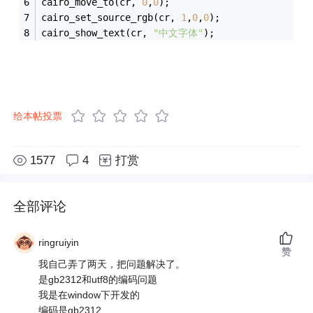
cairo_move_to(cr, 
0
,
0
);
cairo_set_source_rgb(cr, 
1
,
0
,
0
);
cairo_show_text(cr, 
"中文字体"
);
给本帖投票
1577
4
打赏
全部评论
ringruiyin
赞
我自己弄了两天，把问题解决了。
是gb2312和utf8的编码问题
我是在window下开发的
编码是gb2312