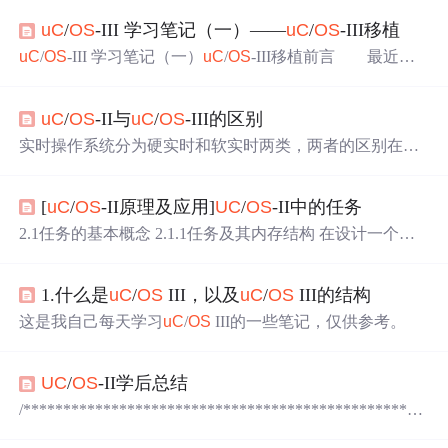
uC
/
OS
-III 学习笔记（一）——
uC
/
OS
-III移植
uC
/
OS
-III 学习笔记（一）
uC
/
OS
-III移植前言 最近毕
设要做一个嵌入式设备，需要用到操作系统。本人只会制
板和写ARM裸机程序，
OS
方面是一个小白，只对
uC
/
OS
uC
/
OS
-II与
uC
/
OS
-III的区别
和Linux两种系统略有了解。鉴于嵌入式Linux学习周期较
长，有可能在毕设结束之前都不能学到能够开发项目的地
实时操作系统分为硬实时和软实时两类，两者的区别在于
步。故选择
uC
/
OS
作为设备的操作系统。 之所以选择
对于处理线程超时以及超时带来的后果的容忍度。 1、定
uC
/
OS
-III，是本着“要学就学最新”的想法来的。
uC
位
uC
/
OS
-II定位于8/16位以及底端32位的CPU
uC
/
OS
-III定
[
uC
/
OS
-II原理及应用]
UC
/
OS
-II中的任务
位高端32以及高端16位的CPU 2、任务调度算法
uC
/
OS
-II:
优先级软件查表算法
uC
/
OS
-III:有CLZ指令，有优先级硬
2.1任务的基本概念 2.1.1任务及其内存结构 在设计一个较
件算法指令的CPU 2、
uC
/
OS
-III新增功能 (1)同时支持优先
为复杂的程序时，通常把一个大型任务分解为多个小任
级与时间片调度...
务，然后在计算机中通过运行小任务，最终达到完成大人
1.什么是
uC
/
OS
III，以及
uC
/
OS
III的结构
物的目的。这种方法可以使系统并发运行多个任务，从而
提高处理器的利用率，加快程序的执行速度，因此现代操
这是我自己每天学习
uC
/
OS
III的一些笔记，仅供参考。
作系统几乎都是多任务操作系统。
UC
/
OS
-II学后总结
/**************************************************
********************** 时间:2009.1.3 开发平台：SMart