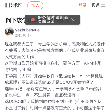
非技术区
登录
频道
加入
帖子详情
社区
非技术区
服务超时,请刷新
问下该学UC/OS吗&#xff1f;
页面重试
yezhubenyue
2011-03-17
现在我都大三了，专业学的是机电，感觉和嵌入式没什
么关系，大部分都是机械方面的，但我毕业后像从事嵌
入式方面的工作.....
这学期自己开始复习模电数电（硬件方面）ARM体系
与结构 ，汇编
下学期（大四）开始学软件（数据结构，c，计算机组
成原理）不知道该选linux还是UC/OS开始学啊？
选linux吧，感觉有点难度，一学期学不会啊？虽然以
前也学过一点，不过感觉一点底都没有。
选UC/OS吧，我怕到时候找不到工作（会不会啊？我
不是很了解）时间一点都没有空余的，不可能这个学了