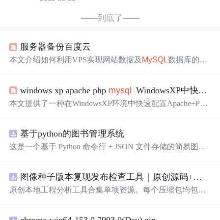
——到底了——
服务器备份百度云
本文介绍如何利用VPS实现网站数据及
MySQL
数据库的自
动定时备份至百度云同步盘的过程，包括使用bpcs_uploade
r脚本进行文件上传、AllwaySync同步文件夹以及
Navicat
f
windows xp apache php
mysql
_WindowsXP中快速配置Apache+PHP5+
or
MySQL
备份数据库的具体步骤。
本文提供了一种在WindowsXP环境中快速配置Apache+PHP
5+
Mysql
的方法，仅需5分钟即可完成整个过程。文章详细
介绍了安装步骤，并提供了测试方法。
基于python的图书管理系统
这是一个基于 Python 命令行 + JSON 文件存储的简易图书
管理系统。 核心功能：围绕"图书"和"读者"实现两类实体
管理，以及它们之间的借阅关系。 图书管理：支持图书的
图像种子版本复现发布检查工具｜原创源码+测试+离线报告
添加、删除、修改、搜索（按书名/作者/ISBN），每本书
记录馆藏总数和当前可借数量。 学生管理：支持学生信息
原创本地工程分析工具合集单项资源。每个压缩包均包含
的添加、删除、搜索（按姓名/学号），每人默认最多借阅
完整 JavaScript/Node.js 源码、3 项自动化测试、可复现合
5 本。 借阅管理：借书时自动校验库存是否充足、是否超
成示例、离线 HTML/JSON/SVG 报告、1080×720 真实运
过借阅上限、是否重复借阅；还书时自动判断是否逾期