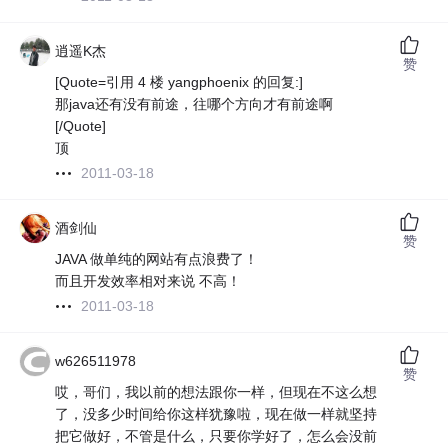
逍遥K杰
赞
[Quote=引用 4 楼 yangphoenix 的回复:]
那java还有没有前途，往哪个方向才有前途啊
[/Quote]
顶
2011-03-18
酒剑仙
赞
JAVA 做单纯的网站有点浪费了！
而且开发效率相对来说 不高！
2011-03-18
w626511978
赞
哎，哥们，我以前的想法跟你一样，但现在不这么想
了，没多少时间给你这样犹豫啦，现在做一样就坚持
把它做好，不管是什么，只要你学好了，怎么会没前