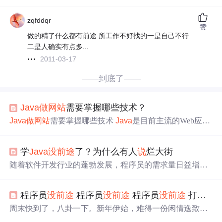
zqfddqr
赞
做的精了什么都有前途 所工作不好找的一是自己不行
二是人确实有点多...
2011-03-17
——到底了——
Java
做
网站
需要掌握哪些技术？
Java
做
网站
需要掌握哪些技术
Java
是目前主流的Web应用
开发语言，想要用
Java
做
一个
网站
，代码不单单是要用到
Java
语言还有
很多
相关的语言和技术，下面会从能看到的
学
Java
没前途
了？为什么有人
说
烂大街
地方开始列举，需要用到的技术。 1、HTML + CSS 2、
Ja
va
Script / JQuery 3、Tomcat + JSP/Servlet +
Java
4、数据库
随着软件开发行业的蓬勃发展，程序员的需求量日益增
5、缓存 ...
长，其中以
Java
开发尤其显著，越来越多人选择去学习
Ja
va
编程语言，找一份好工作。
程序员
没前途
程序员
没前途
程序员
没前途
打工
没
周末快到了，八卦一下。新年伊始，难得一份闲情逸致。
身边的同事在 google “
没前途
”时愕然发现，“google” 眼