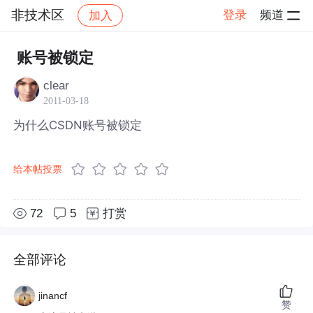
非技术区
登录
频道
加入
帖子详情
社区
非技术区
账号被锁定
clear
2011-03-18
为什么CSDN账号被锁定
给本帖投票
72
5
打赏
全部评论
jinancf
赞