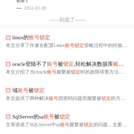
犯罪了
2011-03-18
——到底了——
linux的
账号
锁定
本文分享了作者在配置Linux
账号
锁定
策略过程中的经验教
训，详细解释了如何通过编辑/etc/pam.d/password_auth文件
来实现
账号
锁定
，包括设置失败登录尝试次数及解锁时
oracle登陆不了
账号
被
锁定
,轻松解决数据库
账号
被
间。文章强调了配置项的具体位置对策略生效的重要性，
并提供了针对root用户的额外配置建议。
本文介绍了当Oracle
账号
频繁被
锁定
时的故障排查方法。
通过查询
账号
锁定
时间、确定数据库安装路径、查找监听
日记并分析日记内容，发现是由于特定进程导致的
账号
锁
域
账号
被
锁定
定
。在案例中，'TrsAgent.exe'进程因密码不匹配导致登录
失败，超过设定的登录错误次数后
账号
被
锁定
。了解这些
本文提供了两种解决
账号
因密码问题而频繁被
锁定
的方
步骤有助于解决类似问题。
法：一是通过诊断
锁定
原因并解锁；二是直接取消特殊用
户的
锁定
限制。同时建议启用密码复杂度策略。
SqlServer的sa
账号
被
锁定
文章讲述了SQLServer中sa
账号
频繁被
锁定
的问题，主要原
因是服务器误判为攻击行为。提供了两种解决方案：一是