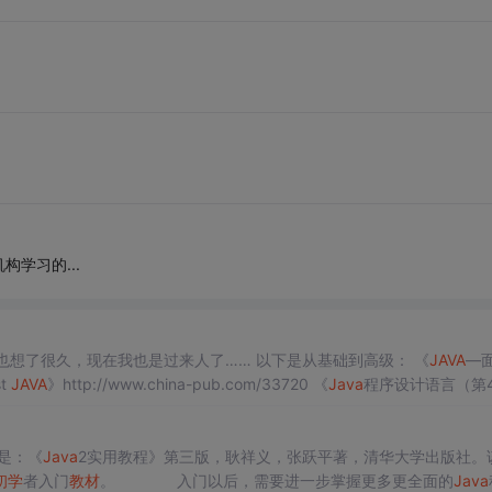
。
学习的...
题，以前我也想了很久，现在我也是过来人了…… 以下是从基础到高级： 《
JAVA
—
st
JAVA
》http://www.china-pub.com/33720 《
Java
程序设计语言（第
va
Objects中文版：从概念到代码（第2版）》ht
是：《
Java
2实用教程》第三版，耿祥义，张跃平著，清华大学出版社。
初学
者入门
教材
。 入门以后，需要进一步掌握更多更全面的
Java