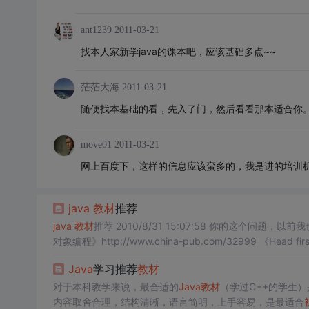
ant1239
2011-03-21
找本人家新学java的课本吧，应该基础多点~~
茫茫大海
2011-03-21
随便找本基础的看，先入了门，然后看看那本适合你
move01
2011-03-21
网上百度下，这样的信息应该蛮多的，我是进的培训机构
java
教材
推荐
java
教材
推荐 2010/8/31 15:07:58 你的这个问
对象编程》http://www.china-pub.com/32999 《Head fir
版）》http://www.china-pub.com/32408 《Beginning
Ja
Java
学习推荐
教材
对于本科教学来说，最合适的
Java
教材
（学过C++的学生）
内容取舍合理，结构清晰，语言简明，上手容易，是最适合