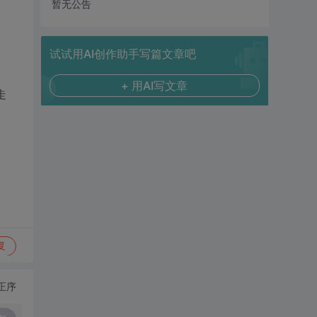
暂无公告
试试用AI创作助手写篇文章吧
+ 用AI写文章
走
复
正序