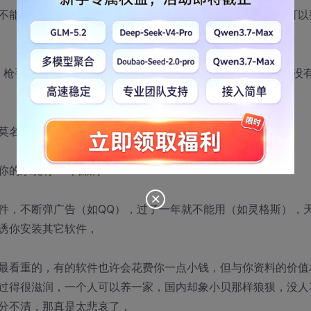
不能这么随意。退一步说，收费软件如果让你损失了，你大可以
、枪手、水军，我只是一个使用电脑多年的网友，我的电脑上没
莫名其妙的被删除，
你的系统有XX个漏洞！
件，不断弹广告（如QQ），过了一年就不能用（如灵格斯），
诱你安装其它软件，
最看重的，有的软件也许会花费你一点小钱，但与你资料的价值
过得很滋润，一个人可以养一家，国内却象小贝那样狼狈，没人
分不清，那真是太悲哀了，