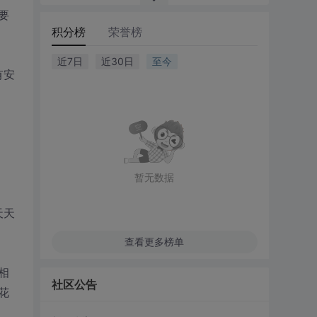
要
积分榜
荣誉榜
近7日
近30日
至今
有安
暂无数据
天天
查看更多榜单
相
社区公告
花