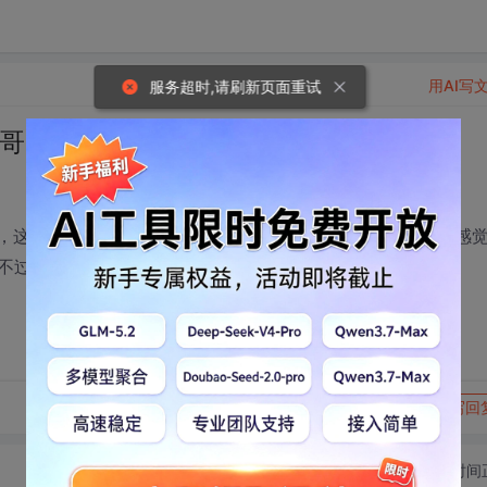
用AI写
服务超时,请刷新页面重试
的大哥大姐们，帮帮我吧~
平台，这压根就不用敲代码，这根本不是我想要的发展路线~~我感
不过我的基础很扎实！
转发到动态
举报
写回
切换为时间