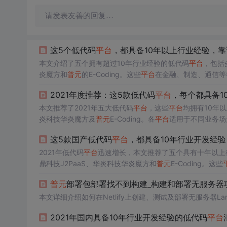
请发表友善的回复…
这5个低代码
平台
，都具备10年以上行业经验，
本文介绍了五个拥有超过10年行业经验的低代码
平台
，包括
炎魔方和
普元
的E-Coding。这些
平台
在金融、制造、通信等
2021年度推荐：这5款低代码
平台
，每个都具备1
本文推荐了2021年五大低代码
平台
，这些
平台
均拥有10年
炎科技华炎魔方及
普元
E-Coding。各
平台
适用于不同业务场
这5款国产低代码
平台
，都具备10年行业开发经
2021年低代码
平台
迅速增长，本文推荐了五个具有十年以上
鼎科技J2PaaS、华炎科技华炎魔方和
普元
E-Coding。这些
普元
部署包部署找不到构建_构建和部署无服务器功能以
本文详细介绍如何在Netlify上创建、测试及部署无服务器Lam
2021年国内具备10年行业开发经验的低代码
平台