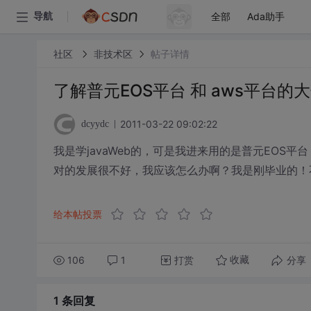
全部
Ada助手
导航
社区
非技术区
帖子详情
了解普元EOS平台 和 aws平台
2011-03-22 09:02:22
dcyydc
我是学javaWeb的，可是我进来用的是普元EOS
对的发展很不好，我应该怎么办啊？我是刚毕业的！
给本帖投票
106
1
打赏
分享
收藏
1 条
回复