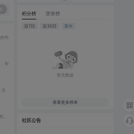
复
积分榜
荣誉榜
近7日
近30日
至今
技的华
S、华
暂无数据
、吉
查看更多榜单
流程。
社区公告