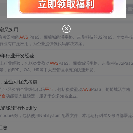
发表回
靠谱又实用
炎黄盈动的
AWS
PaaS、葡萄城的活字格、吉鼎科技的J2PaaS、华炎科
行业有广泛应用，为企业提供低代码解决方案。
0年行业开发经验
以上行业经验，包括炎黄盈动
AWS
PaaS、葡萄城活字格、吉鼎科技J2Paa
景，如ERP、OA、HR等中大型管理系统的快速开发。
验，企业可优先考虑
行业经验的企业级低代码
平台
，包括炎黄盈动
AWS
PaaS、葡萄城活字格
平台
功能强大且稳定，服务于众多知名企业。
进行Netlify
bda函数，包括使用Netlify.toml配置文件、本地运行测试及最终部署
汇总