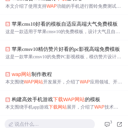
本文介绍了使用支持
WAP
功能的手机进行图铃免费测试
下
载
的步骤，包括登录论坛
下载
中心
选图铃、记录ID，用
W
AP
登录
网站
输入ID
下载
等。还说明了费用规则，运营商按
苹果cms10好看的模板自适应高端大气免费模板
流量计费，本站免费，最后提到后续会列出程序源代码。
这是一款适用于苹果cmsv10的免费模板，设计大气且自适
应各种设备。模板包括pc版，支持php5.6+mysql环境，无
加密且无需授权。虽然未经测试，但包含了
下载
插件、RS
苹果cmsv10精仿赞片好看的pc影视高端免费模板
S模板、会员
中心
响应式CSS，以及试看功能，适用于收费
内容
网站
。
WAP
模板带有专题、评论和
下载
模块，首页默
这是一款苹果cmsv10的免费PC影视模板，模仿赞片设计，
认显示最近更新内容，可自定义为推荐内容。注意logo替
具备黑色风格，支持php5.6+mysql环境。模板包括免费
下
换路径及版权声明。
载
、无需授权、无加密，具有内容页迅雷
下载
插件、移动
wap
网站
制作教程
端自适应、RSS模板、会员
中心
响应式CSS等功能。同
时，支持试看、评论、留言本用户头像显示，以及
WAP
手
本文围绕
WAP
网站
开发展开，介绍了
WAP
应用领域、开发
机模板，适用于构建收费内容
网站
。
所需语言（如WML、ASP）及服务器配置。还提及部分
W
AP
工具资源，包括辅助建站、模拟调试等工具。此外，给
构建高效手机游戏
下载
WAP
网站
的模板
出ASP技术开发动态
WAP
网站
实例，分析
WAP
网站
收入渠
道，如网络广告、无线电子商务等。
本文围绕手机app游戏
下载
网站
展开，介绍了
WAP
技术标
准的应用及性能优化，阐述响应式设计的原则、应用、挑
战与未来趋势，还提及用户体验优化、内容组织、安全隐
3
说点什么…
私保护，以及互动功能集成和SEO优化策略，旨在提供优