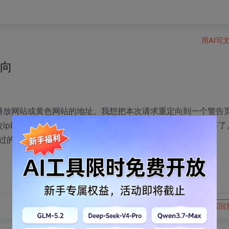
用AI写
定向
到媒体播放网站或黄色网站的地址。我想把本次请求重定向到一个警告
pBuffers里的host还有GET后面的内容替换掉。但是实现不了
过的，先谢谢啦
转发到动态
举报
写回