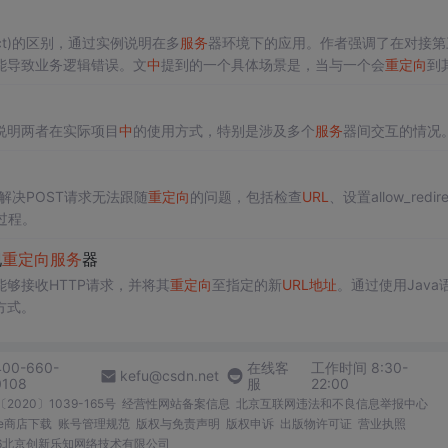
irect)的区别，通过实例说明在多
服务
器环境下的应用。作者强调了在对接第
能导致业务逻辑错误。文
中
提到的一个具体场景是，当与一个会
重定向
到
直接返回给
服务
器，而非Web前端，从而需要修正接口实现，确保
重定向
说明两者在实际项目
中
的使用方式，特别是涉及多个
服务
器间交互的情况
解决POST请求无法跟随
重定向
的问题，包括检查
URL
、设置allow_redire
过程。
现
重定向
服务
器
能够接收HTTP请求，并将其
重定向
至指定的新
URL
地址
。通过使用Java
方式。
400-660-
在线客
工作时间 8:30-
kefu@csdn.net
0108
服
22:00
2020〕1039-165号
经营性网站备案信息
北京互联网违法和不良信息举报中心
me商店下载
账号管理规范
版权与免责声明
版权申诉
出版物许可证
营业执照
026北京创新乐知网络技术有限公司