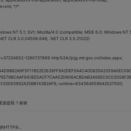
l+xml, */*
ndows NT 5.1; SV1; Mozilla/4.0 (compatible; MSIE 6.0; Windows NT 5
.NET CLR 3.0.04506.648; .NET CLR 3.5.21022)
id=37234652-1290737869-http%3A//jcjg.mlr.gov.cn/Index.aspx;
44D9B82A9F5F11B52E2639FF9A2DEF0A4C40D820A3359A0EC09
47EE79BCAAF943EE5ACF7CAA52D906ACBDAB3A56EC0C03058F2
32D93992A25BB1A3B2AF9; runtime=634364659942027500;
个里面提取？谢谢
的HTTP头，