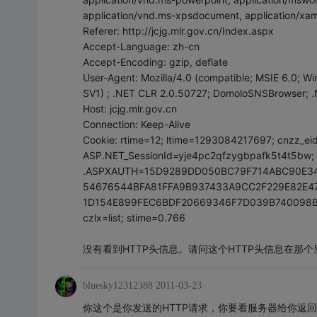
application/vnd.ms-xpsdocument, application/xam
Referer: http://jcjg.mlr.gov.cn/Index.aspx
Accept-Language: zh-cn
Accept-Encoding: gzip, deflate
User-Agent: Mozilla/4.0 (compatible; MSIE 6.0; Wi
SV1) ; .NET CLR 2.0.50727; DomoloSNSBrowser; 
Host: jcjg.mlr.gov.cn
Connection: Keep-Alive
Cookie: rtime=12; ltime=1293084217697; cnzz_e
ASP.NET_SessionId=yje4pc2qfzygbpafk5t4t5bw;
.ASPXAUTH=15D9289DD050BC79F714ABC90E3
54676544BFA81FFA9B937433A9CC2F229E82E
1D154E899FEC6BDF20669346F7D039B740098B1
czlx=list; stime=0.766
没有看到HTTP头信息。请问这个HTTP头信息在那
bluesky12312388
2011-03-23
你这个是你发送的HTTP请求，你要看服务器给你返回