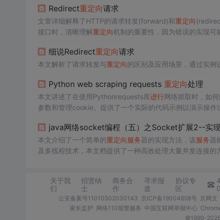
Redirect
重定向
请求
文章详细解释了HTTP的请求转发(forward)和
重定向
(red
接口时，清晰理解
重定向
机制的重要性，因为错误的实现可
b页面
进行
鉴权的
服务
器D对接时，最初的设计错误导致数据
细说Redirect
重定向
请求
在Web端。
本文解析了请求转发与
重定向
的区别及应用场景，通过实例
Python web scraping requests
重定向
处理
本文讲述了在使用Pythonrequests库
进行
网络抓取时，如何
参数和管理cookie。提供了一个实际的代码示例以演示操作
java网络socket编程（五）之Socket扩展2--实
本文介绍了一个简单的
重定向
服务
器的实现方法，该
服务
器
及多线程技术，本文档提供了一种高效处理大量并发连接的
关于我
招贤纳
商务合
寻求报
协议专
们
士
作
道
区
公安备案号11010502030143
京ICP备19004658号
京网文〔
家长监护
网络110报警服务
中国互联网举报中心
Chro
©1999-2