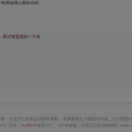
一组类似我上面给出的
子，刚才随意抓的一个包
参数，并使用正则表达式解析参数，将参数转化为键值对对象，然后绑定到
etid`方法，从
URL
中
提取'id1'、'id2'等参数，并将它们分别赋值给`usern