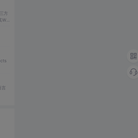
三方
其We
发生
。
cts
语言