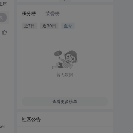
正序
积分榜
荣誉榜
复
近7日
近30日
至今
暂无数据
查看更多榜单
社区公告
el,