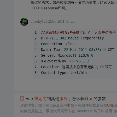
按你的需求，如果检测到有不良网络请求，给它返回
HTTP Response即可。
bluesky12312388
2011-03-22
//返回特定的HTTP头就可以了，下面是个例
HTTP/
1.1
302
 Moved Temporarily
Connection: close
Date: Tue, 
22
 Mar 
2011
03
:
36
:
44
 GMT
Server: Microsoft-IIS/
6.0
X-Powered-By: PHP/
5.1
.2
Location: 这里放上你要重定向的URL即可
Content-type: text/html
vue
重定向
到其他
服务
，怎么获取
url
的参数
这篇博客介绍了在Vue.js应用
中
如何在组件挂载后获取
URL
实例的属性上。示例代码展示了在`mounted`钩子
中
调用`g
和`ava`。