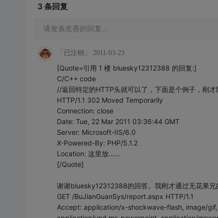
3 条
回复
请发表友善的回复…
「已注销」
2011-03-23
[Quote=引用 1 楼 bluesky12312388 的回复:]
C/C++ code
//返回特定的HTTP头就可以了，下面是个例子，刚
HTTP/1.1 302 Moved Temporarily
Connection: close
Date: Tue, 22 Mar 2011 03:36:44 GMT
Server: Microsoft-IIS/6.0
X-Powered-By: PHP/5.1.2
Location: 这里放……
[/Quote]
谢谢bluesky12312388的回答。我刚才通过无花
GET /BuJianGuanSys/report.aspx HTTP/1.1
Accept: application/x-shockwave-flash, image/gif
application/vnd.ms-powerpoint, application/mswor