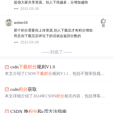
提倡大家共享资源。别人下得越多，分增加越快
2011-03-28
aotian16
赞
那个积分需要你上传资源,别人下载后才有积分增加.
而且你下载完后评论下的话就会返回分数的
2011-03-28
——到底了——
csdn
下载
积分
规则V1.0
本文介绍了CSDN
下载
积分
规则V1.1，包括不预审批规
定、
下载
频道常见
问题
解答、删除资源的理由等内容。如
积分
用于奖励用户，重复
下载
同一资源不扣分，
积分
不够
csdn
积分
获取
不能
下载
有
积分
资源等，还说明了举报、投诉和发布资源
的方式。
本文详细介绍了2024年CSDN
积分
相关内容，包括博客
积
分
和
下载
积分
的规则、作用、查看方法及常见
问题
解答。
还给出了不同会员类型快速获取博客
积分
和
下载
积分
的攻
CSDN 挣
积分
和c币方法指南
略秘籍，强调获取
积分
要遵守规则、保持耐心并关注社区