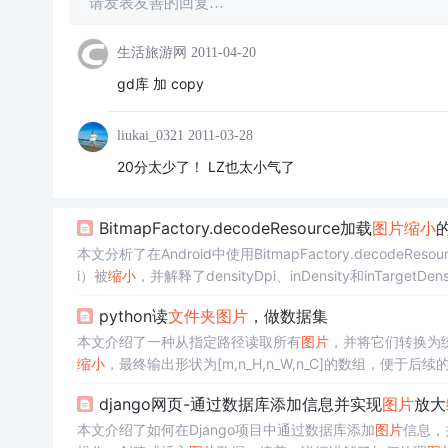
请发表友善的回复…
生活旅游网
2011-04-20
gd库 加 copy
liukai_0321
2011-03-28
20分太少了！ LZ也太小气了
BitmapFactory.decodeResource加载
图片
缩小
本文分析了在Android中使用BitmapFactory.decodeResou
i）被
缩小
，并解释了densityDpi、inDensity和inTar
sity和targetDensity一致，从而避免不必要的
图片
缩放。
python读
文件夹
图片
，做数据集
本文介绍了一种从指定路径读取所有
图片
，并将它们转换为
缩小
，最终输出形状为[m,n_H,n_W,n_C]的数组，便于
django网页-通过数据库添加信息并实现
图片
放大
本文介绍了如何在Django项目中通过数据库添加
图片
信息，