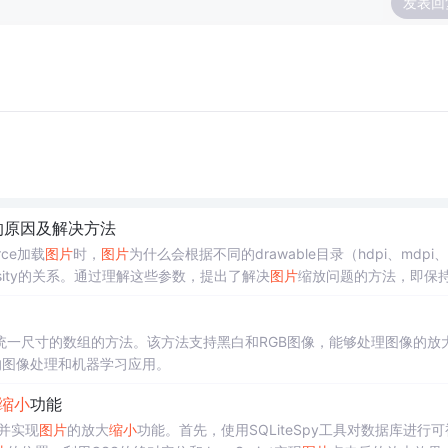
发表回
的原因及解决方法
rce加载
图片
时，
图片
为什么会根据不同的drawable目录（hdpi、mdpi、l
getDensity的关系。通过理解这些参数，提出了解决
图片
缩放问题的方法，即保持
统一尺寸的数组的方法。该方法支持黑白和RGB图像，能够处理图像的放
后续的图像处理和机器学习应用。
缩小
功能
并实现
图片
的放大
缩小
功能。首先，使用SQLiteSpy工具对数据库进行