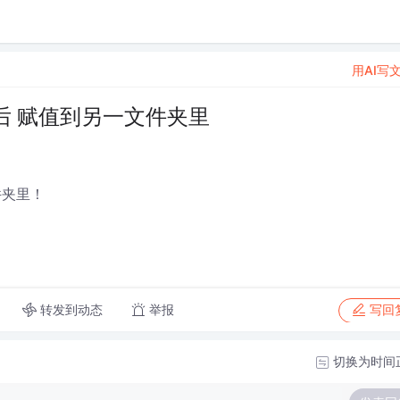
用AI写
后 赋值到另一文件夹里
件夹里！
转发到动态
举报
写回
切换为时间