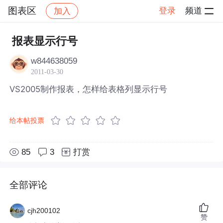
图表区
登录
频道
加入
帖子详情
社区
图表区
报表显示行号
w844638059
2011-03-30
VS2005制作报表，怎样给表格列显示行号
给本帖投票
85
3
打赏
全部评论
cjh200102
赞