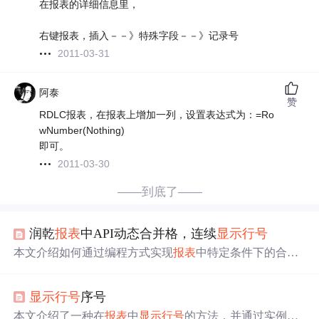
在报表的详细信息里，
右键报表，插入－－》特殊字段－－》记录号
2011-03-31
阿泰
赞
RDLC报表，在报表上增加一列，设置表达式为：=Ro
wNumber(Nothing)
即可。
2011-03-30
——到底了——
润乾
报表
中API动态合并格，连续
显示
行号
本文介绍如何通过编程方式实现
报表
中特定条件下的合并
单元格及
行号
连续
显示
功能，包括内建数据生成、分组
报
表
制作、隐藏行设置等步骤。
显示
行号
序号
本文介绍了一种在
报表
中
显示
行号
的方法，并通过实例展