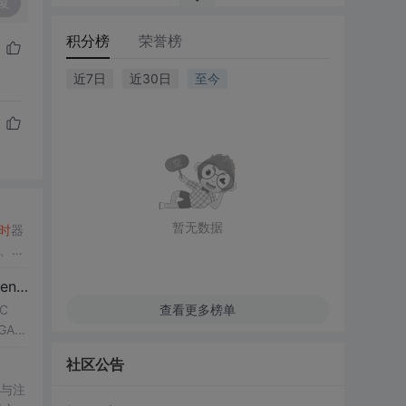
复
积分榜
荣誉榜
近7日
近30日
至今
暂无数据
时
器
环、W
长沙红胖子Qt·西安（长沙创微智科）博文大全：开发技术集合（包含Qt实用技术、树莓派、三维、OpenCV、OpenGL、ffmpeg、OSG、单片机、软硬结合等等）持续更新中...
C
查看更多榜单
A/
社区公告
件与注