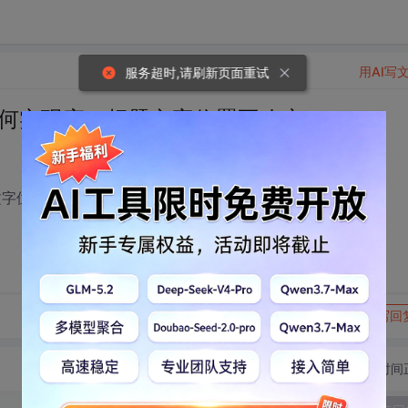
用AI写
服务超时,请刷新页面重试
如何实现窗口标题文字位置不改变？
文字位置不改变？
转发到动态
举报
写回
切换为时间