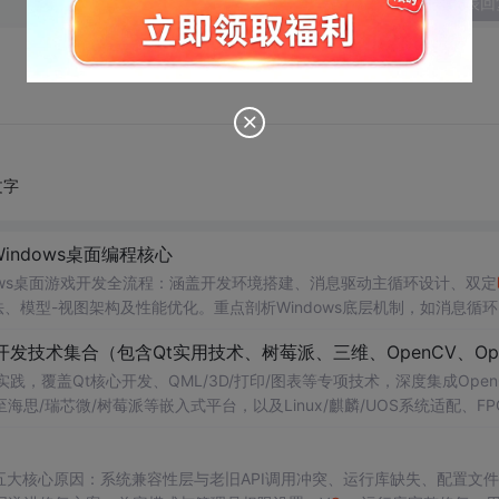
发表回
文字
ndows桌面编程核心
dows桌面游戏开发全流程：涵盖开发环境搭建、消息驱动主循环设计、双定
算法、模型-视图架构及性能优化。重点剖析Windows底层机制，如消息循
资源管理，适用于
C++
初学者及Windows开发基础强化者。
，覆盖Qt核心开发、QML/3D/打印/图表等专项技术，深度集成Open
伸至海思/瑞芯微/树莓派等嵌入式平台，以及Linux/麒麟/UOS系统适配、FPG
。
中闪退的五大核心原因：系统兼容性层与老旧API调用冲突、运行库缺失、配置文