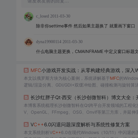
请发表友善的回复…
c_losed
2011-03-30
除非你settime事件 然后如果主题换了 就重画下窗口
dyna19900114
2011-03-30
什么电脑主题更换，CMAINFRAME 中定义窗口标题
MFC
小游戏开发实战：从零构建经典游戏，深入Wi
本文以俄罗斯方块为核心案例，系统讲解基于
MFC
的Win
逻辑/渲染分离、GDI/GDI+双缓冲绘图、碰撞检测与旋转
M_PAINT、键盘输入捕获（PreTranslateMessage）和
本博客系统梳理长沙创微智科在Qt跨平台开发领域的工程化实践
V、OpenGL、FFmpeg、OSG、Onvif等第三方库，并延
单片机/硬件驱动等软硬结合场景，突出工业级项目落地能力
V
C++
6.0闪退问题深度解析与系统性修复方案
本文系统剖析V
C++
6.0在现代Windows（10/11）