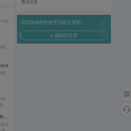
暂无公告
多个职
试试用AI创作助手写篇文章吧
+ 用AI写文章
领域
cx
领域
决传
类型和
UI
现）
谐波含
脉宽