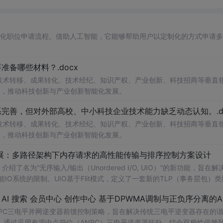
自动化职位申请流程。借助人工智能，它能够帮助用户以定制化的方式申请
备哪些材料？.docx
在技术转移、成果转化、技术经纪、知识产权、产业创新、科技招商等垂直
案，推动科技创新与产业创新智能化发展。
完善，但对外部高校、中小科技企业技术能力缺乏动态认知。.do
在技术转移、成果转化、技术经纪、知识产权、产业创新、科技招商等垂直
案，推动科技创新与产业创新智能化发展。
/O扩展：多路径架构下内存请求的高性能传输与排序控制方案设计
了名为“无序输入/输出（Unordered I/O, UIO）”的新功能，旨在解
能IO系统的限制。UIO基于Flit模式，定义了一套新的TLP（事务层包）
持多路径路由、提升系统效率并兼容现有生产者-消费者模型。文档详细说明了
 会员中心 创作中心 基于DPWMA调制与正负序分离的ANPC三电平并网逆变器前馈控制策略研究（Simulink仿真实
NPC三电平并网逆变器前馈控制策略，旨在解决传统三电平逆变器存在的
通过采用有源中点箝位（ANPC）三电平逆变器拓扑，结合双极性倍频