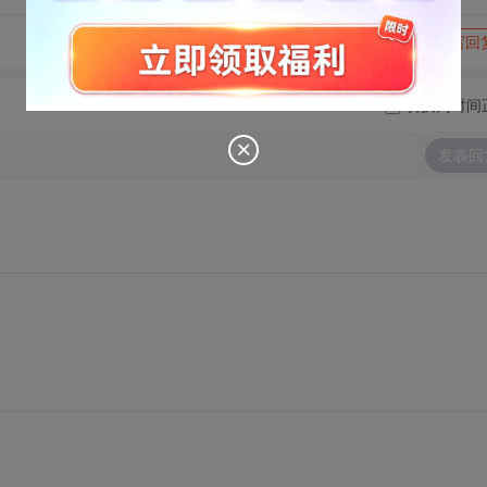
转发到动态
举报
写回
切换为时间
发表回