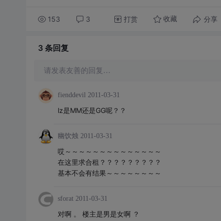
153
3
打赏
分享
收藏
3 条
回复
请发表友善的回复…
fienddevil
2011-03-31
lz是MM还是GG呢？？
幽饮烛
2011-03-31
哎～～～～～～～～～～～～～～
在这里求合租？？？？？？？？？
基本不会有结果～～～～～～～～
sforat
2011-03-31
对啊 。 楼主是男是女啊 ？