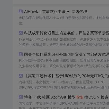
AIHawk：首款求职申请 AI 网络代理
求职助手AI智能代理AIHawk致力于简化求职过程，通过
位。
科技成果转化项目进场交易前，评估备案环节需要准
科易网基于40亿+科创知识图谱数据库，深度探索AI技术
的多样化应用场景，研究科技创新领域的AI+数智化解决方
国央企如何系统识别外部创新资源？内部研发体系
科易网基于40亿+科创知识图谱数据库，深度探索AI技术
的多样化应用场景，研究科技创新领域的AI+数智化解决方
【高速互连技术】基于UIO机制的PCIe无序I
内容概要：本文档为PCI-SIG发布的工程变更通知（ECN），介绍
统PCI/PCIe架构中严格的顺序传输规则对多路径拓扑和高性
规则，允许请求方（Requester）自主管理数据顺序，支
博客 下载 社区 AtomGit 模型
市场
搜CSDN 搜索 AI 搜索
O
内容概要：本文研究了基于DPWMA调制与正负序分离的A
量高、电网不平衡工况适应性差及动态响应速度不足等问题。