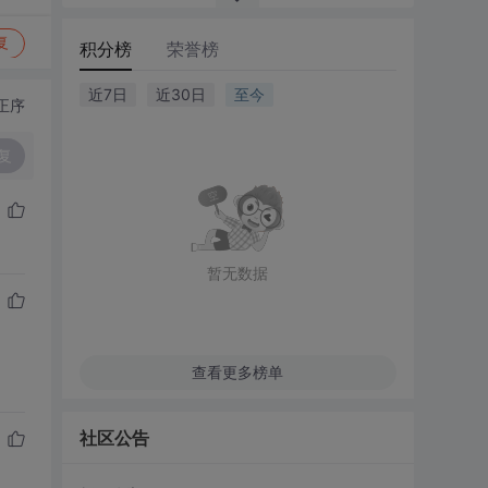
复
积分榜
荣誉榜
近7日
近30日
至今
正序
复
暂无数据
查看更多榜单
社区公告