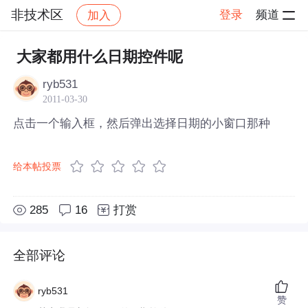
非技术区
登录
频道
加入
帖子详情
社区
非技术区
大家都用什么日期控件呢
ryb531
2011-03-30
点击一个输入框，然后弹出选择日期的小窗口那种
给本帖投票
285
16
打赏
全部评论
ryb531
赞