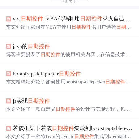
——到底了——
vba
日期
控件
_VBA代码利用
日期
控件
录入自己所需要的
本文介绍了如何在VBA中使用
日期
控件
供用户选择
日期
。
通过Worksheet_SelectionChange事件，当选择B列第2行以下
的单元格时，显示
日期
控件
，并根据已输入的
日期
或当前
java的
日期
控件
日期
设置
控件
值。同时，文章还探讨了
日期
控件
的CloseUp
事件以及如何在单元格值为空时隐藏
控件
。作者分享了自
博客主要提及了
日期
控件
的使用相关内容，在信息技术领
己的四部VBA学习教程，帮助读者提高编程效率。
域，
日期
控件
是前端开发中常用元素，可方便用户输入
日
期
。
bootstrap-datepicker
日期
控件
本文档详细介绍了如何使用bootstrap-datepicker
日期
控件
，
包括
控件
的引入、
日期
范围的公共方法如获取当前
日期
前
后几天和月份，以及
日期
控件
的初始化设置，如时间显示
js实现
日期
控件
到日、月、年的配置，还涵盖了时间点多选功能和
日期
控
件
的重置操作。
本文介绍了一款自定义
日期
控件
的设计与实现过程，包括
单
日期
与
日期
范围选择功能，详细阐述了面板
日期
生成规
则及核心代码。
若依框架下若依
日期
控件
集成到bootstraptable editalbe中
本文介绍了一种将layui的laydate
日期
控件
集成到x-editable