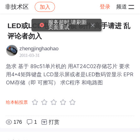
非技术区
登录
频道
加入
帖子详情
社区
非技术区
服务超时,请刷新
LED或LCD电子密码锁 制作 高手请进 乱
页面重试
评论者勿入
zhengjinghaohao
2011-03-31
急求 基于 89c51单片机的 用AT24C02存储芯片 要求
用4*4矩阵键盘 LCD显示屏或者是LED数码管显示 EPR
OM存储（即 可擦写） 求C程序 和电路图
给本帖投票
176
1
打赏