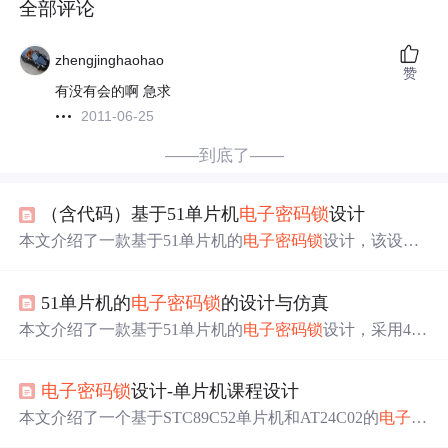
全部评论
zhengjinghaohao
赞
有没有会的啊 急求
2011-06-25
——到底了——
（含代码）基于51单片机
电子密码锁
设计
本文介绍了一款基于51单片机的
电子密码锁
设计，该设计
包括矩阵键盘输
入
、
LCD
1602显示、
LED
指示及蜂鸣器报
警等功能。通过输
入
正确的默认密码1234，系统能正确响
51单片机的
电子密码锁
的设计与仿真
应并显示密码状态。
本文介绍了一款基于51单片机的
电子密码锁
设计，采用4x4
矩阵键盘输
入
密码，LCM1602液晶屏显示信息，具备密码
输
入
、上锁、开锁等功能，并能实现密码更改和错误报
电子密码锁
设计-单片机课程设计
警。
本文介绍了一个基于STC89C52单片机和AT24C02的
电子密
码锁
系统，具备设置、修改六位密码、超次报警、锁定及