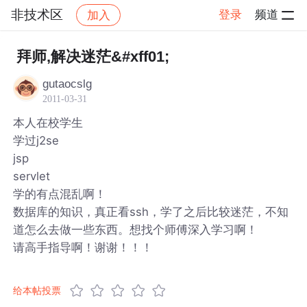
非技术区
登录
频道
加入
帖子详情
社区
非技术区
拜师,解决迷茫&#xff01;
gutaocslg
2011-03-31
本人在校学生
学过j2se
jsp
servlet
学的有点混乱啊！
数据库的知识，真正看ssh，学了之后比较迷茫，不知
道怎么去做一些东西。想找个师傅深入学习啊！
请高手指导啊！谢谢！！！
给本帖投票