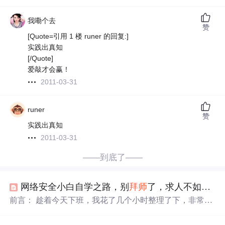
我嘞个去
赞
[Quote=引用 1 楼 runer 的回复:]
实践出真知
[/Quote]
爱敲才会赢！
2011-03-31
runer
赞
实践出真知
2011-03-31
——到底了——
网络安全小白自学之路，别
拜师
了，求人不如求己
前言： 趁着今天下班，我花了几个小时整理了下，非常不
易，希望大家可以点赞收藏支持一波，谢谢。 我的经历：
我19年毕业，大学专业是物联网工程，我相信很多人在象