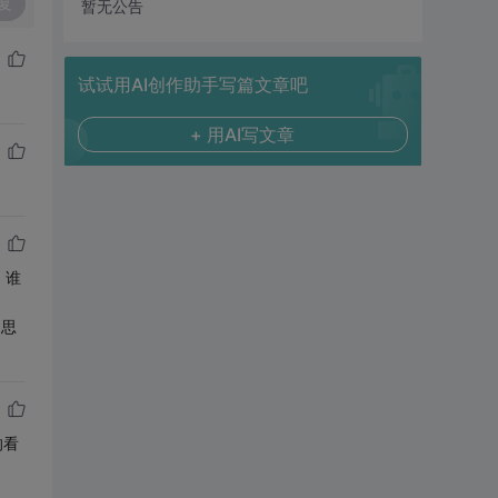
复
暂无公告
试试用AI创作助手写篇文章吧
+ 用AI写文章
，谁
的思
的看