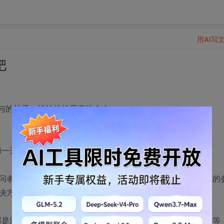
用AI写
吧
帖子，结帖的结果真的令人......。
一开始碰到这种情况)。
问者为了分点数来跟帖(有些操作要积分啊)，但他们都是认真的
决方法，来尽力的帮助他人。
那是浮云)漠视和无视：撤销问题，不结帖，删除帖子、乱结帖等