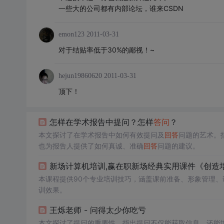
一些大的公司都有内部论坛，谁来CSDN
emon123
2011-03-31
对于结贴率低于30%的鄙视！~
hejun19860620
2011-03-31
顶下！
怎样在学术报告中提问？怎样
答问
？
本文探讨了在学术报告中如何有效提问及
回答
问题的艺术。
也为报告人提供了如何真诚、准确
回答
问题的建议。
新场计算机培训,赢在职新场经典实用课件《创造培训奇迹
本课程提供90个专业培训技巧，涵盖课前准备、形象管理
训效果。
王烁老师 - 问得太少你吃亏
本文探讨了提问的重要性，指出提问不仅能获取信息，还能