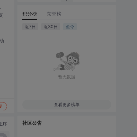
。
积分榜
荣誉榜
支
近7日
近30日
至今
动
暂无数据
查看更多榜单
复
社区公告
正序