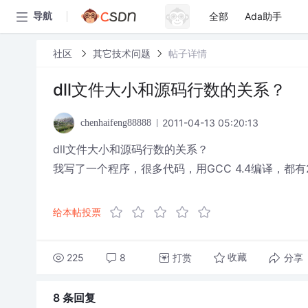
全部
Ada助手
导航
社区
其它技术问题
帖子详情
dll文件大小和源码行数的关系？
2011-04-13 05:20:13
chenhaifeng88888
dll文件大小和源码行数的关系？
我写了一个程序，很多代码，用GCC 4.4编译，都
给本帖投票
225
8
打赏
分享
收藏
8 条
回复