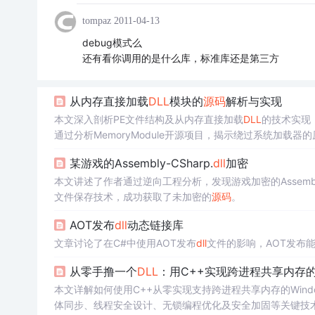
tompaz
2011-04-13
debug模式么
还有看你调用的是什么库，标准库还是第三方
从内存直接加载
DLL
模块的
源码
解析与实现
本文深入剖析PE文件结构及从内存直接加载
DLL
的技术实现
通过分析MemoryModule开源项目，揭示绕过系统加
某游戏的Assembly-CSharp.
dll
加密
本文讲述了作者通过逆向工程分析，发现游戏加密的Assembly-
文件保存技术，成功获取了未加密的
源码
。
AOT发布
dll
动态链接库
文章讨论了在C#中使用AOT发布
dll
文件的影响，AOT发布
从零手撸一个
DLL
：用C++实现跨进程共享内存的完
本文详解如何使用C++从零实现支持跨进程共享内存的Wind
体同步、线程安全设计、无锁编程优化及安全加固等关键技