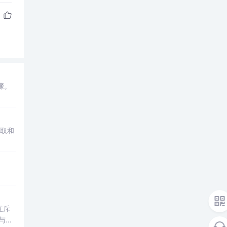
骤。
读取和
互斥
志与调