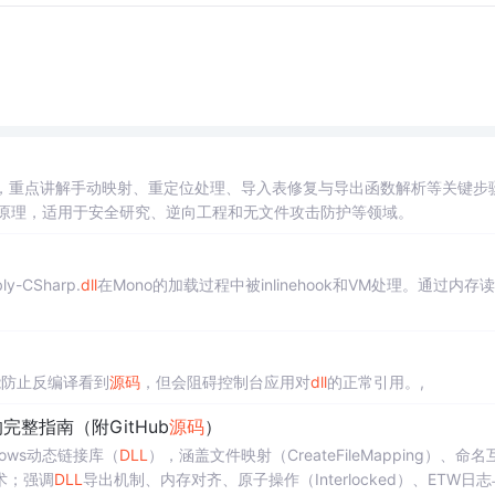
，重点讲解手动映射、重定位处理、导入表修复与导出函数解析等关键步
载器的原理，适用于安全研究、逆向工程和无文件攻击防护等领域。
CSharp.
dll
在Mono的加载过程中被inlinehook和VM处理。通过内存
能防止反编译看到
源码
，但会阻碍控制台应用对
dll
的正常引用。,
整指南（附GitHub
源码
）
ows动态链接库（
DLL
），涵盖文件映射（CreateFileMapping）、命名
术；强调
DLL
导出机制、内存对齐、原子操作（Interlocked）、ETW日