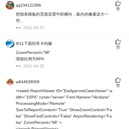
qq234121906
赞
把报表模板的页面设置中的横向，纵向的像素设大一
些。
2011-04-27
IE11下面经常卡到爆
赞
ZoomPercent="98"
缩放比例为98%
2011-04-25
w844638059
赞
<rsweb:ReportViewer ID="EiaApproveCaseViewer" w
idth="100%" runat="server" Font-Names="Verdana"
ProcessingMode="Remote"
SizeToReportContent="True" ShowZoomControl="Fa
lse" ShowFindControls="False" AsyncRendering="Fa
lse" ZoomPercent="98" >
</rsweb:ReportViewer>