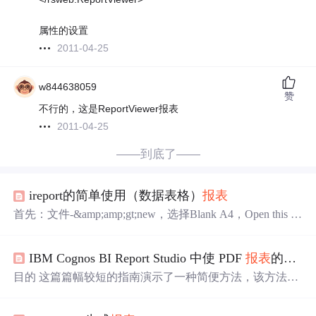
属性的设置
2011-04-25
w844638059
赞
不行的，这是ReportViewer报表
2011-04-25
——到底了——
ireport的简单使用（数据表格）
报表
首先：文件-&amp;amp;gt;new，选择Blank A4，Open this te
mplate 2、取个名字，选择下保存的位置，点击完成 3、此
时新模板已经打开，下面我们开始介绍下模板的各部分是
IBM Cognos BI Report Studio 中使 PDF
报表
的输出适合页面大小
什么 4、
设置
连接驱动 第一步：选择new 第二部：选的Dat
ebase JDBC Connection 第三步： 好了就点击save，会自动
目的 这篇篇幅较短的指南演示了一种简便方法，该方法可
选中你刚建的数据源，下面编写SQL语句获取数据库的数
以使 PDF
报表
输出在纵向和横向都适合页面大小，同时不
据 5、编写...
会影响 HTML 视图。 适用范围 本指南适用于所有版本的 I