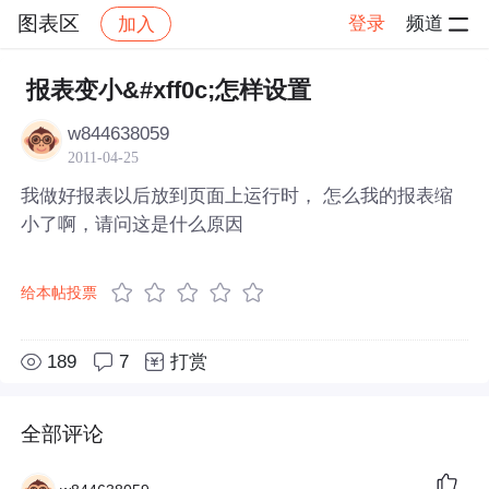
图表区
登录
频道
加入
帖子详情
社区
图表区
报表变小&#xff0c;怎样设置
w844638059
2011-04-25
我做好报表以后放到页面上运行时， 怎么我的报表缩
小了啊，请问这是什么原因
给本帖投票
189
7
打赏
全部评论