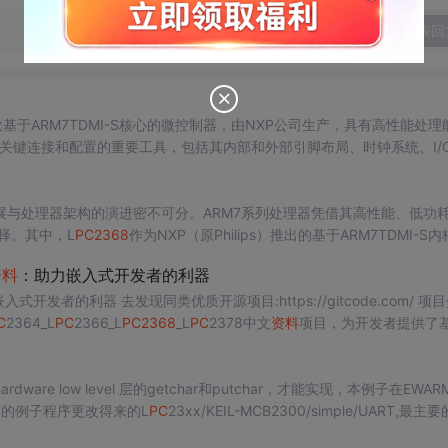
发表回
基于ARM7TDMI-S核心的微控制器，由NXP公司生产，具有高性能处理
关键连接和配置的重要工具，包括其内部和外部引脚布局、时钟系统、I/
L
PC
2368
的电路图对于嵌入式系统开发至关重要。 ...
与处理器架构的演进密不可分。ARM7系列处理器凭借其高性能、低功
择。其中，L
PC
2368
作为NXP（原Philips）推出的基于ARM7TDMI-S
本章将从ARM7处理器的发展背景出发，逐步介绍L
PC
2368
的技术特性
资料
：助力嵌入式开发者的利器
入式开发者的利器 去发现同类优质开源项目:https://gitcode.com/ 项
C
2364_L
PC
2366_L
PC
2368
_L
PC
2378中文
资料
项目，为开发者提供了
系列芯片...
dware low level 层的getchar和putchar，才能实现，本例子在EWARM 
自带的例子程序更改得来的L
PC
23xx/KEIL-MCB2300/simple/UART,最主