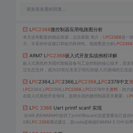
请发表友善的回复…
L
PC
2368
微控制器应用电路图分析
本文还有配套的精品资源，点击获取 简介：L
PC
2368
是一款
力、丰富的外设接口和低功耗特性。电路图是分析L
PC
2368
口、ADC和PWM接口、电源管理、调试接口等。了解和设计
ARM7 L
PC
2368
嵌入式开发实战例程详解
嵌入式系统作为现代智能设备与工业控制的核心技术，其发展
泛生态支持，成为20世纪末至21世纪初嵌入式领域的主流选
微控制器，广泛应用于工业自动化、智能仪表与通信终端中。
L
PC
2364_L
PC
2366_L
PC
2368
_L
PC
2378中文
用场景，并概述嵌入式系统开发的基本流程。
L
PC
2364_L
PC
2366_L
PC
2368
_L
PC
2378中文
资料
：助力嵌
在嵌入式系统开发领域，选择合适的微控制器至关重要。L
P
RM7内核的L
PC
2364、L
PC
2366、L
PC
2368
和L
PC
2378
L
PC
2368
Uart printf scanf 实现
在IAR 的EWARM中提供了printf和scanf,但是需要自己提供har
0和L
PC
2368
调试通过，其code是根据EWARM 5.10中
实现int MyLowLevelPu