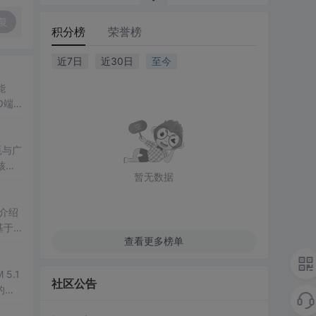
复
积分榜
荣誉榜
近7日
近30日
至今
能
O端
耗与广
内核的
暂无数据
与应
目介绍
基于A
查看更多榜单
5.1
社区公告
要的是