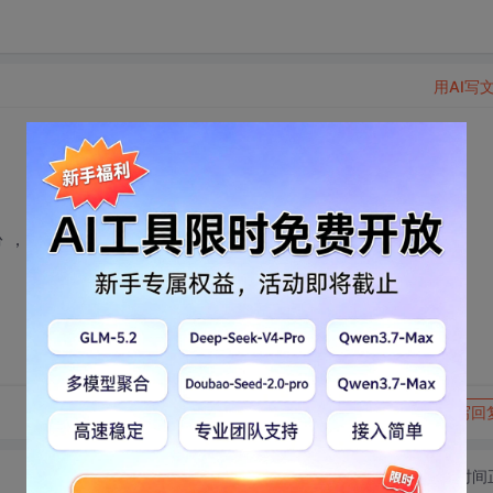
用AI写
份 ，中文的更好 感激不尽啊 呵呵
转发到动态
举报
写回
切换为时间