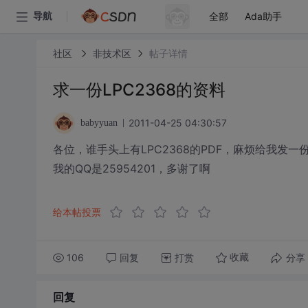
全部
Ada助手
导航
社区
非技术区
帖子详情
求一份LPC2368的资料
2011-04-25 04:30:57
babyyuan
各位，谁手头上有LPC2368的PDF，麻烦给我发一
我的QQ是25954201，多谢了啊
给本帖投票
106
回复
打赏
分享
收藏
回复