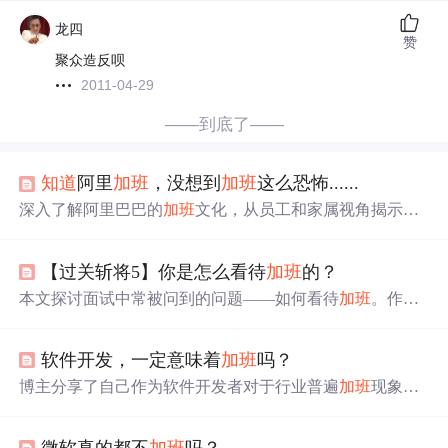
龙四
赞
聚众造反呗
2011-04-29
——到底了——
知道
阿里
加班
，没想到
加班
这么恐怖......
深入了解阿里巴巴的
加班
文化，从员工和家属视角揭示高
强度工作背后的驱动力，包括自愿
加班
的原因及996工作制
对个人生活的影响。
【过关斩将5】你是怎么看待
加班
的？
本文探讨面试中常被问到的问题——如何看待
加班
。作者
指出，面试官提问的目的是了解你的工作态度和岗位匹配
度。文章提供了回答范例，并提醒面试者注意平衡工作与
软件开发，一定意味着
加班
吗？
生活，避免无意义的
加班
。
博主分享了自己作为软件开发者对于行业普遍
加班
现象的
困扰和反思。面试中，他发现许多公司默认程序员应接受
加班
，然而个人生活与工作效率使他对此持不同
看法
。文
微软真的都不
加班
吗？