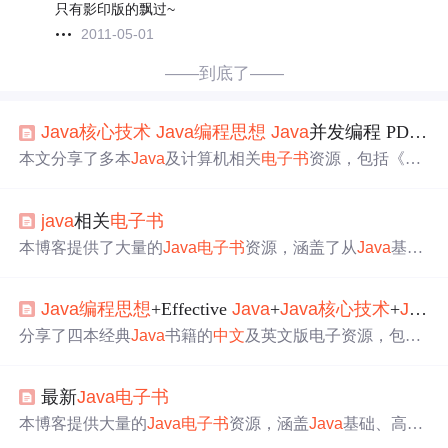
只有影印版的飘过~
2011-05-01
——到底了——
Java
核心技术
Java
编程思想
Java
并发编程 PDF资源
本文分享了多本
Java
及计算机相关
电子书
资源，包括《
Ja
va
核心技术
》卷I与卷II、《
Java
编程思想
》等，适合初学
者及进阶者深入学习
Java
语言核心特性。
java
相关
电子书
本博客提供了大量的
Java
电子书
资源，涵盖了从
Java
基础
到高级开发的各种主题。包括
Java
核心技术
、网络编程、
数据库编程、Web开发等多个方面，适合不同水平的学习
Java
编程思想
+Effective
Java
+
Java
核心技术
+
Java
者。
分享了四本经典
Java
书籍的
中文
及英文版电子资源，包括
《
Java
编程思想
》、《Effective
Java
》等，并提供了各书
的下载链接及随书源码。
最新
Java
电子书
本博客提供大量的
Java
电子书
资源，涵盖
Java
基础、高级
编程、Web开发、数据库应用等多个方面。其中包括《
Jav