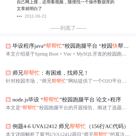
自己网上搜，还用看视频，随便找一个操作数据库的
文章就明白了
2011-06-21
——到底了——
毕设程序java“
帮帮忙
”校园跑腿平台 “校园
快
帮“即时服务互助平台 “随手帮“大学生校园代办服务系统
本文介绍基于Spring Boot + Vue + MySQL开发的校园跑腿
服务平台，面向学生群体提供
快
递代取、校园代购、事务
代办及交流论坛四大核心功能。系统采用B/S架构，支持三
师兄
帮帮忙
：有困难，找师兄！
角色协同（用户/跑腿员/管理员），涵盖全流程业务闭环：
需求发布、智能匹配、订单履约与信用评价。关键技术包
针对校园市场，“师兄
帮帮忙
”网站提供了一个O2O平台，
括RESTful API设计、前后端分离、MySQL关系建模及RB
让师兄帮助有需求的师妹解决实际问题，如电脑维修等。
AC权限控制。
该平台不仅解决了师妹们的实际困难，也为师兄提供了展
node.js毕设 “
帮帮忙
”校园跑腿平台 论文+程序
示自己的机会。
本文是“
帮帮忙
”校园跑腿平台的开题报告。阐述了选题背
景与意义，介绍了文献分析、问卷调查、案例研究等研究
方法。分析了功能设计、用户获取、数据获取可能遇到的
例题4-6 UVA12412 师兄
帮帮忙
（156行AC代码）
问题及解决设想，还说明了平台各功能研究内容、系统环
境搭建步骤、技术栈等。
本文详细解析了紫书UVA12412题目“师兄
帮帮忙
”的算法思