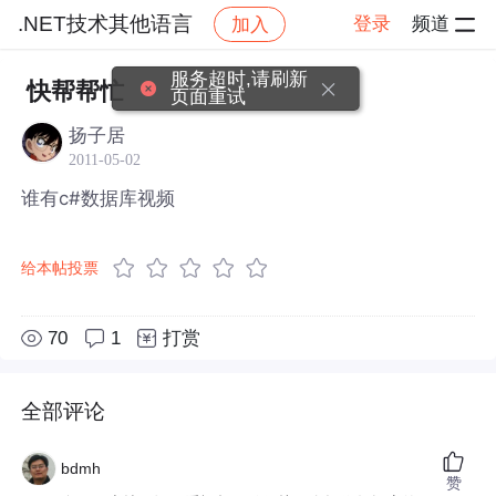
.NET技术其他语言
登录
频道
加入
帖子详情
社区
.NET技术其他语言
服务超时,请刷新
快帮帮忙
页面重试
扬子居
2011-05-02
谁有c#数据库视频
给本帖投票
70
1
打赏
全部评论
bdmh
赞