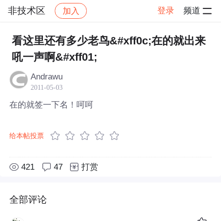
非技术区
登录
频道
加入
帖子详情
社区
非技术区
看这里还有多少老鸟&#xff0c;在的就出来
吼一声啊&#xff01;
Andrawu
2011-05-03
在的就签一下名！呵呵
给本帖投票
421
47
打赏
全部评论