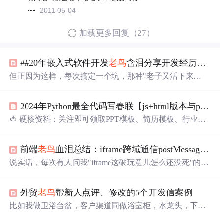
2011-05-04
加载更多回复（27）
##20年嵌入式软件开发
老鸟
含泪分享开发经历&闭坑指南@@
但正因为这样，每次搞定一个坑，那种"老子又活下来
了"的爽感，比什么狗屁KPI都带劲！：嵌入式系统能用定
点数绝不用浮点！电源用隔离DC-DC，信号用磁耦或容耦
2024年Python最全代码写春联【js+html版本与python版本】，2024年最新进大厂面试难不难
隔离，地线给老子加共模电感！：自己写的SPI屏驱动没注
释，三年后新人接手改参数，把60fps改成75fps直接花屏，
🍅 硬核资料：关注即可领取PPT模板、简历模板、行业经
整个项目延期一个月。：PID控制用float计算，不同编译器
典书籍PDF。🍅 技术互助：技术群大佬指点迷津，你的问
优化后精度不一致，导致工业烤箱温度震荡±15℃，烤出一
题可能不是问题，求资源在群里喊
一声
。🍅 面试题库：由
炉子废品。：用bsdiff算法做差分升级，没考虑flash擦除粒
前端
老鸟
血泪总结：iframe跨域通信postMessage实战避坑指南
技术群里的小伙伴们共同投稿，热乎的大厂面试真题，持
度，升级后数据错位，3000台智能锁集体变砖。
续更新中。🍅 知识体系：含编程语言、算法、大数据生态
说实话，每次有人问我"iframe这破玩意儿怎么还没死"的时
圈组件（Mysql、Hive、Spark、Flink）、数据仓库、Pytho
候，我都想点根烟（虽然我不抽）跟他聊聊人生。都2026
n、前端等等。网上学习资料一大堆，但如果学到的知识不
年了，前端圈子里的新玩具跟韭菜似的割了一茬又一茬，
成体系，遇到问题时只是浅尝辄止，不再深入研究，那么
外贸
老鸟
帮新人点评、修改的5个开发信案例
Vue3、React19、各种微前端框架吹得天花乱坠，结果一到
很难做到真正的技术提升。需要这份系统化学习资料的朋
实际项目里，产品经理甩过来一个需求：“我们要嵌入第三
比如我做卫浴台盆，客户渠道同做浴室柜，水龙头，下
友，可以戳这里获取。
方的支付页面/客服系统/广告位”，你一看文档，好家伙，
水，镜子，淋浴房，浴缸，按摩缸等产品高度重叠，甚至