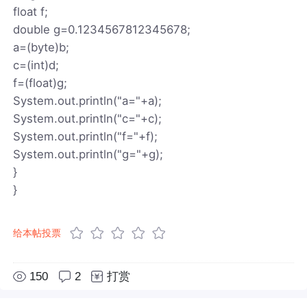
float f;
double g=0.1234567812345678;
a=(byte)b;
c=(int)d;
f=(float)g;
System.out.println("a="+a);
System.out.println("c="+c);
System.out.println("f="+f);
System.out.println("g="+g);
}
}
给本帖投票
150
2
打赏