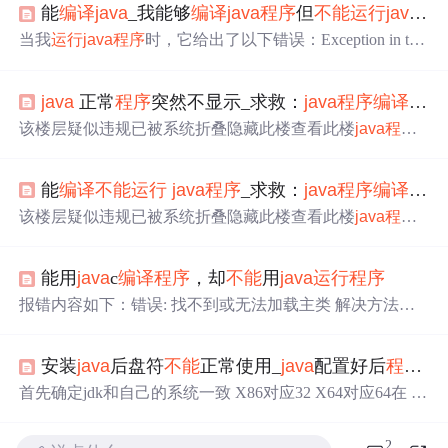
能
编译
java
_我能够
编译
java
程序
但
不能
运行
java
程
当我
运行
java
程序
时，它给出了以下错误：Exception in thr
ead "main"
java
.lang.NoClassDefFoundError: checkCaused by:
java
.lang.ClassNotFoundException: checkat
java
.net.URLClas
java
正常
程序
突然不显示_求救：
java
程序
编译
通过
sLoader$1.run(URLClassLoader.
java
:217)at
java
....
该楼层疑似违规已被系统折叠隐藏此楼查看此楼
java
程序
编译
通过了，
运行
的时候有时候
不能
正常显示？请大虾指
点迷津！！！代码如下：Block.
java
import
java
.awt.*;import
j
能
编译
不能
运行
java
程序
_求救：
java
程序
编译
通过
ava
.awt.event.*;publicclassBlockextendsCanvas{intx,y,sn,m=5
0,n=50;int[][]s,sp;Toolkit...
该楼层疑似违规已被系统折叠隐藏此楼查看此楼
java
程序
编译
通过了，
运行
的时候有时候
不能
正常显示？请大虾指
点迷津！！！代码如下：Block.
java
import
java
.awt.*;import
j
能用
java
c
编译
程序
，却
不能
用
java
运行
程序
ava
.awt.event.*;publicclassBlockextendsCanvas{intx,y,sn,m=5
0,n=50;int[][]s,sp;Toolkit...
报错内容如下：错误: 找不到或无法加载主类 解决方法：
ClassPath应该是：.;%
Java
_Home%\lib\dt.jar;%
Java
_Home%
\lib\tools.jar 然后重启CMD命令行就可以了。 问题解析： C
安装
java
后盘符
不能
正常使用_
java
配置好后
程序
为
lassPath 指出了
运行
java
程序
的路径，其中' . '代表当前文件
夹。
首先确定jdk和自己的系统一致 X86对应32 X64对应64在 此
次下载win7环境变量配置 (Xp等系统略有不同)1.右键计算
机 —> 属性 —> 左边的“高级系统设置” —> “高级”选项卡
2