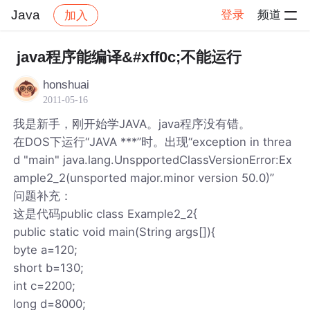
Java
登录
频道
加入
帖子详情
社区
Java
java程序能编译&#xff0c;不能运行
honshuai
2011-05-16
我是新手，刚开始学JAVA。java程序没有错。
在DOS下运行“JAVA ***”时。出现“exception in threa
d "main" java.lang.UnspportedClassVersionError:Ex
ample2_2(unsported major.minor version 50.0)”
问题补充：
这是代码public class Example2_2{
public static void main(String args[]){
byte a=120;
short b=130;
int c=2200;
long d=8000;