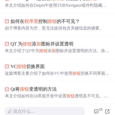
本文介绍如何在Delphi中使用TDBNavigator组件时隐藏特
定的导航
按钮
，如第一个
按钮
(nbFirst)，通过简单地设置
按
钮
的Visible属性为false即可实现。
如何在
程序
里
控制
按钮
的不可见？
由于博客内容为空，暂无法提供包含关键信息的摘要。
QT 为
按钮
添
加
图标并设置透明
本文介绍了QT中为
按钮
添
加
图标并设置透明的方法。添
加
图标需先添
加
资源文件，将图片
加
入其中，再给
按钮
添
加
图标。设置透明有多种方法，如setFlat(true)等，但会出现
VC
按钮
切换界面
阴影问题，最终通过更改Qt控件聚焦策略，将pushbutton默
认的StrongFocus改成NoFocus解决。
这篇博客主要介绍了如何在VC中使用
按钮
切换不同界面。
通过在CMainFrame类中定义OnIMan()和OnPan()函数，结
合CCreateContext和CSplitterWnd来创建并切换视图。在mia
Qt将
按钮
变透明的方法
nban类中，为
按钮
添
加
控制这两个函数的事件处理，从而
实现在DATA Find和DATA In
按钮
间切换界面。OnCreateCli
本文介绍如何在Qt界面开发中设置
按钮
透明及不可见。通
ent()函数用于初始化界面布局。
过设置flat属性和使用stylesheet，可以使
按钮
在界面上变得
完全透明但仍可点击。对于不需要显示且不可被点击的
按
10
说点什么…
钮
，则可在CPP文件中设置其为不可见。