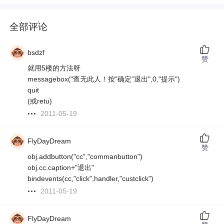
全部评论
bsdzf
赞
就用5楼的方法呀
messagebox("查无此人！按“确定”退出",0,"提示")
quit
(或retu)
2011-05-19
FlyDayDream
赞
obj.addbutton("cc","commanbutton")
obj.cc.caption+"退出"
bindevents(cc,"click",handler,"custclick")
2011-05-19
FlyDayDream