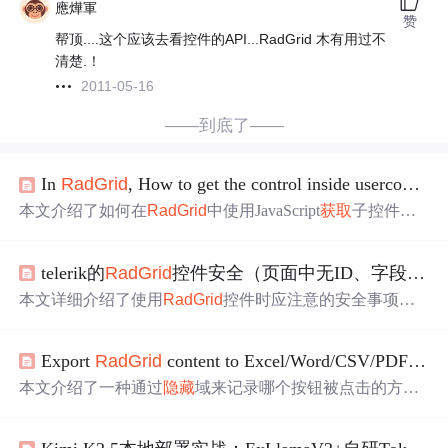
應燁軍
赞
帮顶....这个应该去看控件的API...RadGrid 木有用过不
清楚.！
2011-05-16
——到底了——
In
Rad
Grid
, How to get the control inside usercontrol
本文介绍了如何在
Rad
Grid
中使用JavaScript
获取
子控件，
并解决用户控件中存在的ID冲突问题。通过添加额外的
隐
藏
字段存储
Rad
ComboBox1的clientID，然后使用`$find()`函
telerik的
Rad
Grid
控件安全（页面中无ID、字段名）的设计后台前台
数
获取
真实控件。文章提供了用户控件的实现代码和示
例，详细解释了如何在网格中处理多个同名控件。
本文详细介绍了使用
Rad
Grid
控件时应注意的安全事项，
包括数据源头保密、
隐藏
主键、多
列
排序、SQL注入防范
等内容，并提供了具体的实现方法。
Export
Rad
Grid
content to Excel/Word/CSV/PDF with Ajax enabled
本文介绍了一种通过
隐藏
域来记录哪个按钮被点击的方
法。这种方法可以区分不同按钮触发的事件，例如当用户
点击“导出”按钮时禁用Ajax请求，而点击其他按钮时启用A