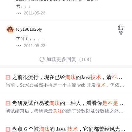
云。。。
2011-05-23
fcly1981826ly
赞
学习了，，，，
2011-05-23
加载更多回复（108）
之前很流行，现在已经
淘汰
的Java
技术
，请
不要
再
当前，Servlet 虽然不再是一个主流 web 开发
技术
，但依然
是 Java Web 开发
技术
的基础，是 Java Web 容器的基石，
是行业标准。而现在最流行的 MyBatis，作为一个“混合
考研复试容易被
淘汰
的三种人，看看你
是不是
其中
式”，轻量级 OR 映射框架，既继承了 Hibernate 的优点，
同时也吸取了他的教训。虽然 Hibernate 也支持 SQL 级别
初试结束后，考研党最
关注
的除了分数以及分数线之外，
的调优，但因为框架设计的过于复杂和精巧，这就需要开
就是开始准备复试。那么，在历年来的复试中，有三种人
发人员对 Hibernate 理解的非常透彻，这就带来了更高的学
是最容易被
淘汰
的，来看看你有没有中招吧。一是初试成
习成本。因此现在，很多公司，老的 Struts 项目还在维
盘点 6 个被
淘汰
的 Java
技术
，它们都曾经风光过！
绩虽然不错，报考同一研究方向或导师的...