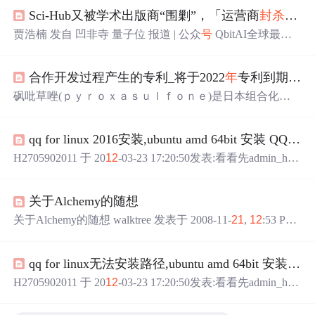
Sci-Hub又被学术出版商“围剿”，「运营商
封杀
是唯
贾浩楠 发自 凹非寺 量子位 报道 | 公众
号
QbitAI全球最大
的免费学术论文下载网站Sci-Hub，再一次被出版商们起诉
了。这次，起诉书甚至长达2000多页，Sci-Hub律师不得...
合作开发过程产生的专利_将于2022
年
专利到期的小麦田芽前封闭
砜吡草唑(ｐｙｒｏｘａｓｕｌｆｏｎｅ)是日本组合化学
公司开发的新型广谱、高活性的苗前土壤
处理
除草剂。该
除草剂属于异噁唑类除草剂，是植物体内超长链脂肪酸(Ｖ
qq for linux 2016安装,ubuntu amd 64bit 安装 QQ for linux教程(附 不能使用中文的解决办法)...
ＬＣＦＡｓ)生物合成的潜在抑制剂。其国内的活性成分专
利于2022
年
过期。砜吡草唑主要作为芽前封闭
处理
剂，以
H2705902011 于 20
12
-03-23 17:20:50发表:看看先admin_hl
封杀
禾本科为主阔叶草为辅，具有诸多的优势：适用作物
于 2011-
12
-31 13:29:50发表:支持下linuxunix 于 2011-
12
-31
范围广，可用于小麦、玉米、花生、水稻、大豆、棉花等
12
:06:49发表:不用这很垃圾的QQhiodd 于 2011-
12
-29 11:3
作物；对环境安全，对当茬作物和下茬作物安...
关于Alchemy的随想
9:24发表:mei le?redrose 于 2010-08-09 07:59:38发表:谢谢了jy
rob...
关于Alchemy的随想 walktree 发表于 2008-11-
21
,
12
:53 PM.
Flex 早在2007
年
就有Adobe的牛人在研究如何在Flash Player
9（具体是AVM2）上跑C或C++，现在这个研究已经进入
qq for linux无法安装路径,ubuntu amd 64bit 安装 QQ for linux教程(附 不能使用中文的解决办法)...
了出成果的时候，昨天还是前天在labs上放出了这个传说中
的家伙名为Alchemy。 相...
H2705902011 于 20
12
-03-23 17:20:50发表:看看先admin_hl
于 2011-
12
-31 13:29:50发表:支持下linuxunix 于 2011-
12
-31
12
:06:49发表:不用这很垃圾的QQhiodd 于 2011-
12
-29 11:3