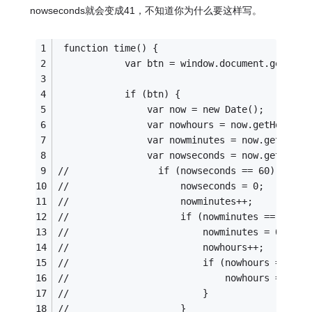
nowseconds就会变成41，不知道你为什么要这样写。
 function time() {
            var btn = window.document.getElem
            if (btn) {
                var now = new Date();
                var nowhours = now.getHours()
                var nowminutes = now.getMinut
                var nowseconds = now.getSecon
//                if (nowseconds == 60) {
//                    nowseconds = 0;
//                    nowminutes++;
//                    if (nowminutes == 60) {
//                        nowminutes = 0;
//                        nowhours++;
//                        if (nowhours == 24)
//                            nowhours = 0;
//                        }
//                    }