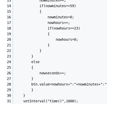
            nowminutes++;
            if(nowminutes==59)
            {
                nowminutes=0;
                nowhours++;
                if(nowhours==23)
                {
                    nowhours=0;
                }
            }
        }
        else
        {
            nowseconds++;
        }
        btn.value=nowhours+":"+nowminutes+":"+no
        }
    }
    setInterval("time()",1000);