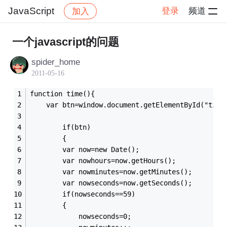
JavaScript
登录
频道
加入
帖子详情
社区
JavaScript
一个javascript的问题
spider_home
2011-05-16
function time(){
    var btn=window.document.getElementById("time
        if(btn)
        {
        var now=new Date();
        var nowhours=now.getHours();
        var nowminutes=now.getMinutes();
        var nowseconds=now.getSeconds();
        if(nowseconds==59)
        {
            nowseconds=0;