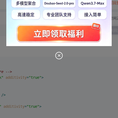
转发到动态
举报
写回
切换为时间
发表回
re -->
k"
additivity
=
"true"
>
 />
"
additivity
=
"true"
>