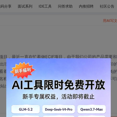
代码分享
面试系列
IDE工具
问答求助
内推招聘
社区公告
用AI写
目，最近一直在忙着做ECIF项目，由于我们公司的产品需要
是出现一个很奇怪的问题，就是那个公司提供的jar包中程序打印
着很不舒服，想不让它打印到我们项目的日志中，但是log4j
名称改掉也不行，还是会打印出来。能确定的是那个公司是不可
手能站出来指点一二，不甚感激！