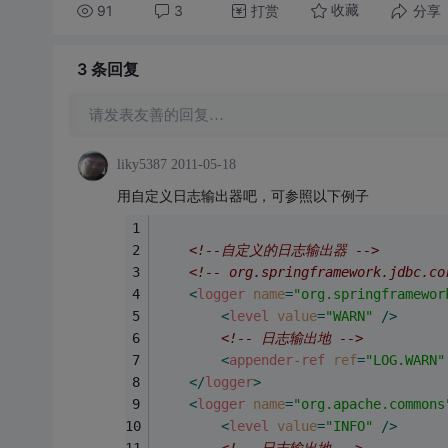
91
3
打赏
分享
收藏
3 条
回复
请发表友善的回复…
liky5387
2011-05-18
用自定义日志输出器吧，可参照以下例子
<!--自定义的日志输出器 -->
<!-- org.springframework.jdbc.co
<
logger
name
=
"org.springframewor
<
level
value
=
"WARN"
 />
<!-- 日志输出地 -->
<
appender-ref
ref
=
"LOG.WARN"
</
logger
>
<
logger
name
=
"org.apache.commons
<
level
value
=
"INFO"
 />