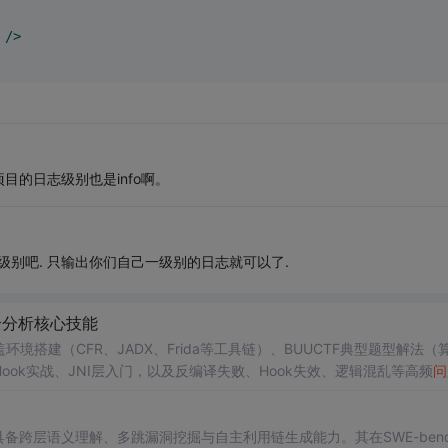
 />
目的日志级别也是info啊。
日志级别吧. 只输出你们自己一级别的日志就可以了.
安全分析核心技能
盖环境搭建（CFR、JADX、Frida等工具链）、BUUCTF典型题型解法（
ok实战、JNI层入门，以及反编译失败、Hook失效、逻辑混乱等高频
问
力。
计，具备跨层语义理解、多跳漏洞挖掘与自主利用链生成能力。其在SWE-bench