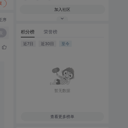
复
加入社区
正序
积分榜
荣誉榜
复
近7日
近30日
至今
暂无数据
查看更多榜单