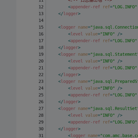
<!-- 日志输出地 -->
<
appender-ref
ref
=
"LOG.INFO"
</
logger
>
<
logger
name
=
"java.sql.Connectio
<
level
value
=
"INFO"
 />
<
appender-ref
ref
=
"LOG.INFO"
</
logger
>
<
logger
name
=
"java.sql.Statement
<
level
value
=
"INFO"
 />
<
appender-ref
ref
=
"LOG.INFO"
</
logger
>
<
logger
name
=
"java.sql.PreparedS
<
level
value
=
"INFO"
 />
<
appender-ref
ref
=
"LOG.INFO"
</
logger
>
<
logger
name
=
"java.sql.ResultSet
<
level
value
=
"INFO"
 />
<
appender-ref
ref
=
"LOG.INFO"
</
logger
>
<
logger
name
=
"com.amc.base.c