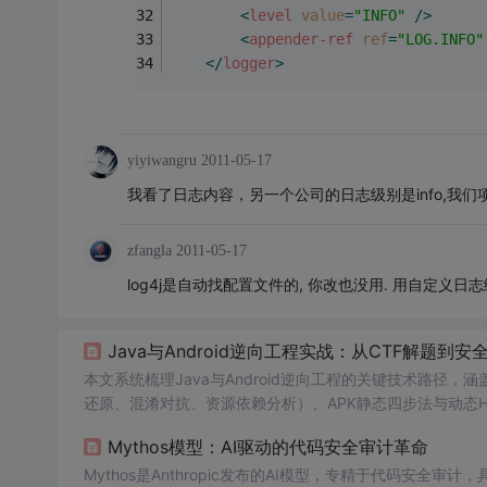
<
level
value
=
"INFO"
 />
<
appender-ref
ref
=
"LOG.INFO"
</
logger
>
yiyiwangru
2011-05-17
我看了日志内容，另一个公司的日志级别是info,我们项
zfangla
2011-05-17
log4j是自动找配置文件的, 你改也没用. 用自定义
Java与Android逆向工程实战：从CTF解题到
本文系统梳理Java与Android逆向工程的关键技术路径，涵
还原、混淆对抗、资源依赖分析）、APK静态四步法与动态Ho
排查策略，聚焦安全分析与CTF解题所需的核心信息技术能
Mythos模型：AI驱动的代码安全审计革命
Mythos是Anthropic发布的AI模型，专精于代码安全审