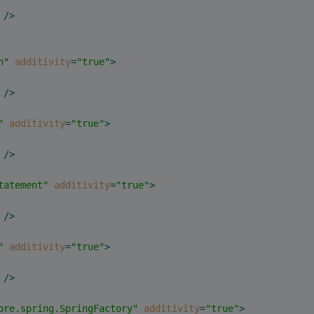
 />
n"
additivity
=
"true"
>
 />
"
additivity
=
"true"
>
 />
tatement"
additivity
=
"true"
>
 />
"
additivity
=
"true"
>
 />
ore.spring.SpringFactory"
additivity
=
"true"
>