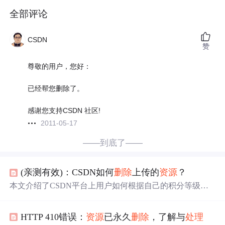
全部评论
CSDN
赞
尊敬的用户，您好：
已经帮您删除了。
感谢您支持CSDN 社区!
2011-05-17
——到底了——
(亲测有效)：CSDN如何
删除
上传的
资源
？
本文介绍了CSDN平台上用户如何根据自己的积分等级
删
除
已上传
资源
的方法。不同积分区间对应不同的
资源
删除
权限，同时提供了刚上传未审核
资源
的
处理
方式及寻求
管
HTTP 410错误：
资源
已永久
删除
，了解与
处理
理员
帮助的途径。