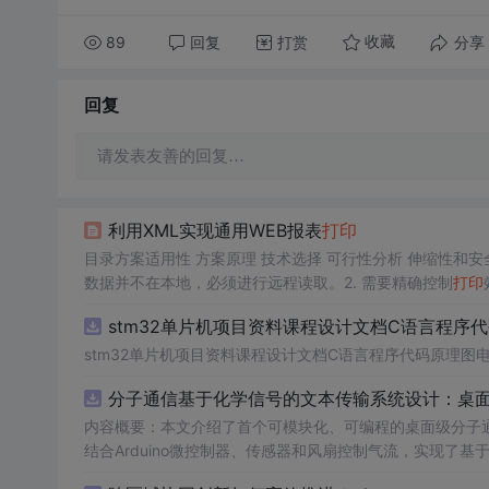
89
回复
打赏
分享
收藏
回复
请发表友善的回复…
利用XML实现通用WEB报表
打印
目录方案适用性 方案原理 技术选择 可行性分析 伸缩性和安全
数据并不在本地，必须进行远程读取。2. 需要精确控制
打印
接连接到数据库。方案原理其实原理很简单，通过
stm32单片机项目资料课程设计文档C语言程序
stm32单片机项目资料课程设计文档C语言程序代码原理图
分子通信基于化学信号的文本传输系统设计：桌
内容概要：本文介绍了首个可模块化、可编程的桌面级分子
结合Arduino微控制器、传感器和风扇控制气流，实现了
在非理想条件下仍可实现可靠通信，并评估了不同风扇类型