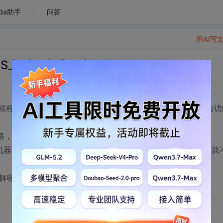
da助手
问答
用AI写
IIS上后，去访问出问题
试的时候程序显示的好好的，放到IIS在后，问题出来了，有的机器去访
在用JS创建一个表格的时候，加上了page-break-
能在我机器上好好的，放到IIS上后，也是有的机器能实现分页，有的就
解呀。