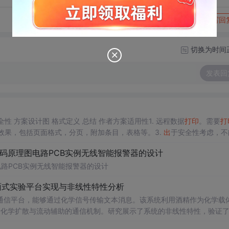
转发到动态
举报
写回
切换为时间
发表回
性 方案设计图 格式定义 总结 作者方案适用性1. 远程数据
打印
。需要
打
效果，包括页面格式，分页，附加条目，表格等。3.
出
于安全性考虑，不
代码原理图电路PCB实例无线智能报警器的设计
电路PCB实例无线智能报警器的设计
面式实验平台实现与非线性特性分析
通信平台，能够通过化学信号传输文本消息。该系统利用酒精作为化学载
基于化学扩散与流动辅助的通信机制。研究展示了系统的非线性特性，验证
和流速对信号传播的影响，为未来宏观与微观尺度的分子通信实验提供了