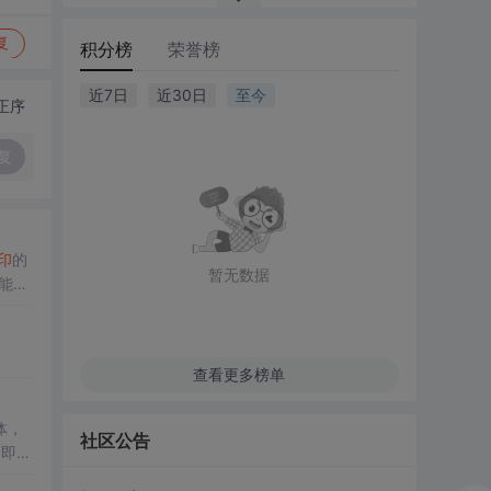
复
积分榜
荣誉榜
近7日
近30日
至今
正序
复
印
的
暂无数据
能直
查看更多榜单
体，
社区公告
了即使
低成