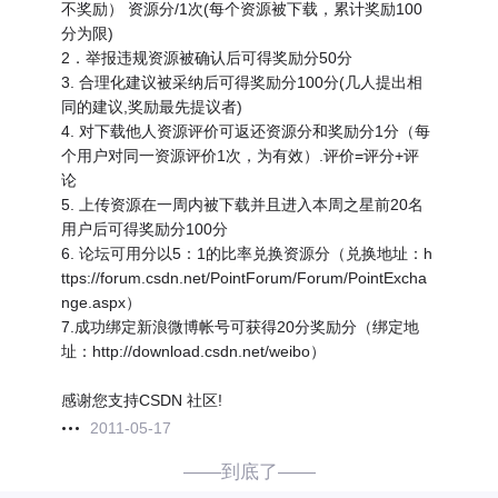
不奖励） 资源分/1次(每个资源被下载，累计奖励100
分为限)
2．举报违规资源被确认后可得奖励分50分
3. 合理化建议被采纳后可得奖励分100分(几人提出相
同的建议,奖励最先提议者)
4. 对下载他人资源评价可返还资源分和奖励分1分（每
个用户对同一资源评价1次，为有效）.评价=评分+评
论
5. 上传资源在一周内被下载并且进入本周之星前20名
用户后可得奖励分100分
6. 论坛可用分以5：1的比率兑换资源分（兑换地址：h
ttps://forum.csdn.net/PointForum/Forum/PointExcha
nge.aspx）
7.成功绑定新浪微博帐号可获得20分奖励分（绑定地
址：http://download.csdn.net/weibo）
感谢您支持CSDN 社区!
2011-05-17
——到底了——