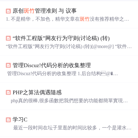
原创
斑竹
管理准则 与 议事
1. 不是精华，不加色，精华文章在
斑竹
没有推荐精华之前
把文章标题加粗，不加色，这样其他
斑竹
就知道这是即将
推荐精华的文章，其他
斑竹
就不要再单独给评分了，防止
“软件工程版”网友行为守则(讨论稿) (转)
加精华又评分的产生矛盾，还能避免颜色泛滥。 什么样的
文章适合加精华呢?? A.小说,日记. 杂文的尺度由三水虎哥
“软件工程版”网友行为守则(讨论稿) (转)[@more@] “软件工
负责. B.散文,诗歌, 精美的文字的 .符合散文 诗歌的特点的.
程版”网友行为守则(讨论稿) CSDN开始整风运动，为了促
九月也有尺度, C....
进“软件工程版”的发展，我也草拟了一份网友行为守则，
管理Discuz!代码分析的收集整理
请
大家多提宝贵意见。 一、发贴注意事项： ...
管理Discuz!代码分析的收集整理 1.后台结构@�
L^SD+k#G0后台首页提供了常用操作：用户(组)编
辑,论坛基本备份等.k XS7]+mB8H02.PHPChina 开源
PHP之算法偶遇隨感
社区门户"`S(M"fa ["u]PDiscuz!论坛在管理员登
录后台后，对其操作都做了记录，它们都以文件形式存放
php真的很棒,很多函數把我們想要的功能都簡單實現了,
在w"aa.c0u-_]5P!G0
是項目快速開發的首選.說實話,在BS程序開發方面我認為
最好的兩種語言是PHP和JSP,我之前曾學過一段時間的java,
学习C
確實很棒完全的OOP,但是它太"龜毛"了,雖然他的優點有很
多,但是想要實現快速開發幾乎是不大可能的,太多的東西需
最近一段时间在坛子里逛的时间比较多，一个是灌水换
要遵循,而在這方面PHP就好的太多了,但是也正因為如此讓
取点
积分
，好下载，还有一个就是在c里面学习各位大虾的