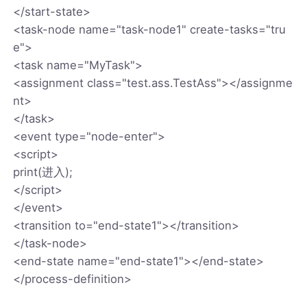
</start-state>
<task-node name="task-node1" create-tasks="tru
e">
<task name="MyTask">
<assignment class="test.ass.TestAss"></assignme
nt>
</task>
<event type="node-enter">
<script>
print(进入);
</script>
</event>
<transition to="end-state1"></transition>
</task-node>
<end-state name="end-state1"></end-state>
</process-definition>