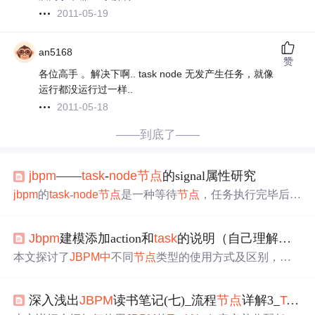
2011-05-19
an5168
赞
各位高手 。解决下啊.. task node 无发产生任务，就像
运行都没运行过一样..
2011-05-18
——到底了——
jbpm
——
task
-
node
节点
的signal属性研究
jbpm
的
task
-
node
节点
是一种等待
节点
，任务执行完毕后可
能需要手动信号触发流程。signal属性包括：unsynchronized
（任务完成后立即触发）、never（所有任务完成后需手动
Jbpm
建模添加action和
task
的说明（自己理解和测试的：）
触发）、first（任一任务完成后触发）、first-wait（首个任
务完成后或任务创建后触发）、last（所有任务完成后触
本文探讨了
JBPM
中
不同
节点
类型的使用方式及区别，特
发，默认）、last-wait（最后任务完成后或任务创建后触
别是state、
task
-
node
与
node
节点
在添加Action时的行为差
发）。不同的signal值影响流程的走向。
异。state
节点
需要两次触发才能完成流程，而
node
节点
仅
深入浅出
JBPM
读书笔记(七)_流程
节点
详解3_
Task
需一次触发即可。此外，还讨论了这些
节点
在实际流程设