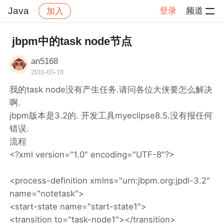
Java
登录
频道
加入
帖子详情
社区
Java
jbpm中的task node节点
an5168
2011-05-18
我的task node没有产生任务.请问各位大侠要怎么解决
啊.
jbpm版本是3.2的. 开发工具myeclipse8.5.没有报任何
错误.
流程
<?xml version="1.0" encoding="UTF-8"?>
<process-definition xmlns="urn:jbpm.org:jpdl-3.2"
name="notetask">
<start-state name="start-state1">
<transition to="task-node1"></transition>