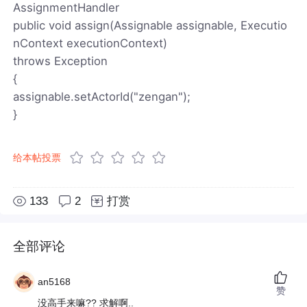
AssignmentHandler
public void assign(Assignable assignable, Executio
nContext executionContext)
throws Exception
{
assignable.setActorId("zengan");
}
给本帖投票
133
2
打赏
全部评论
an5168
赞
没高手来嘛?? 求解啊..