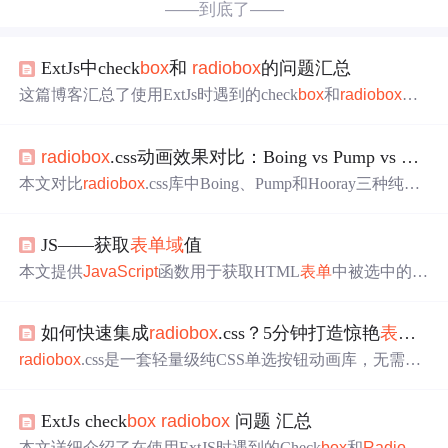
——到底了——
ExtJs中check
box
和
radio
box
的问题汇总
这篇博客汇总了使用ExtJs时遇到的check
box
和
radio
box
问
题，包括在IE下纵向显示的CSS解决方案，动态生成check
box
和
radio
box
的方法，以及在Form中为它们动态赋值的
radio
box
.css动画效果对比：Boing vs Pump vs Hooray，哪种最适合你的项目？
技术细节。
本文对比
radio
box
.css库中Boing、Pump和Hooray三种纯CS
S单选按钮动画：Boing基于弹性弹跳，适用于趣味性交
互；Pump通过扭曲缩放增强力量感，适合强调确认操作；
JS——获取
表单
域
值
Hooray以中心扩散+透明度变化营造庆祝反馈，适用于成功
提示场景。三者均零
JavaScript
依赖，支持跨浏览器。
本文提供
JavaScript
函数用于获取HTML
表单
中被选中的C
heck
box
及其后续文本与
Radio
box
的值。Check
box
函数返
回一个包含选中项值与描述的数组；
Radio
box
函数返回选
如何快速集成
radio
box
.css？5分钟打造惊艳
表单
交
中项的索引，并展示其值。
radio
box
.css是一套轻量级纯CSS单选按钮动画库，无需
Ja
vaScript
即可实现丰富交互动画。本文介绍npm和手动下载
两种安装方式，以及CSS引入、HTML类名绑定等快速集
ExtJs check
box
radio
box
问题 汇总
成步骤，并涵盖boing、boom、flash等13种预设动画效果及
SCSS自定义方法，助力5分钟内提升
表单
用户体验。
本文详细介绍了在使用ExtJS时遇到的Check
box
和
Radio
bo