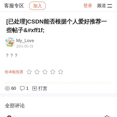
客服专区
登录
频道
加入
帖子详情
社区
客服专区
[已处理]CSDN能否根据个人爱好推荐一
些帖子&#xff1f;
My_Love
2011-05-19
？？？
给本帖投票
60
1
打赏
全部评论