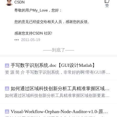
CSDN
赞
尊敬的用户My_Love，您好：
您的意见已经提交给相关人员，感谢您的反馈。
感谢您支持CSDN 社区!
2011-05-19
——到底了——
手写数字识别系统.doc【GUI设计Matlab】
资 源 简 介 手写数字识别系统，非常好的啊!带有GUI界
面，使用方便! 详 情 说 明 用这个手写数字识别系统，你可
以轻松地识别手写数字。这个系统不仅功能强大，而且还
如何通过区域科技创新分析工具精准掌握区域创新要素分布与产业链融合现状？.docx
带有直观的图形用户界面（GUI），非常容易使用。你只
需要将手写数字输入系统，它将立即给出准确的识别结
如何通过区域科技创新分析工具精准掌握区域创新要素分
果。这个系统可以在各种场景中使用，无论是学校、工作
布与产业链融合现状？
还是日常生活，都能为你提供快速和准确的识别服务。它
是一个非常方便和实用的工具，你一定会喜欢它的！
Visual-Workflow-Orphan-Node-Auditor-v1.0-原创源码与文档.zip