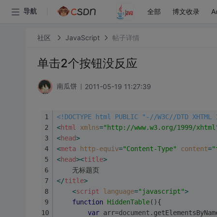
全部
博文收录
A
导航
社区
JavaScript
帖子详情
单击2个按钮没反应
2011-05-19 11:27:39
南瓜饼
<!DOCTYPE html PUBLIC "-//W3C//DTD XHTML 
<
html
xmlns
=
"http://www.w3.org/1999/xhtml
<
head
>
<
meta
http-equiv
=
"Content-Type"
content
=
"
<
head
>
<
title
>
	无标题页
</
title
>
<
script
language
=
"javascript"
>
function
HiddenTable
(
)
{
var
 arr=
document
.getElementsByNam