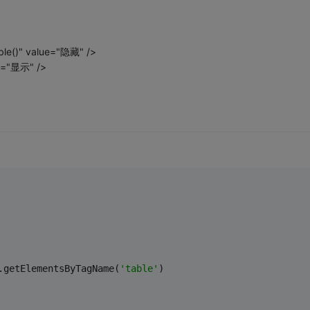
ble()" value="隐藏" />
ue="显示" />
.getElementsByTagName(
'table'
)