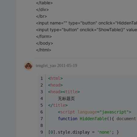
</table>
</div>
</br>
<input name="" type="button" onclick="HiddenTa
<input type="button" onclick="ShowTable()" val
</form>
</body>
</html>
tengfei_yao
2011-05-19
<
html
>
<
head
>
<
head
>
<
title
>
    无标题页
</
title
>
<
script
language
=
"javascript"
>
function
HiddenTable
(
)
{ 
document
[
0
].style.display = 
'none'
; }