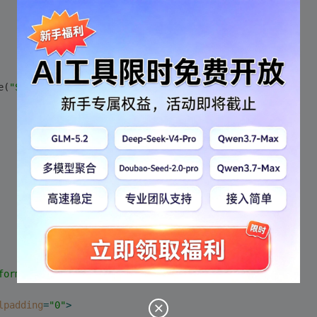
e(
"Stock2"
);
form1"
>
lpadding
=
"0"
>