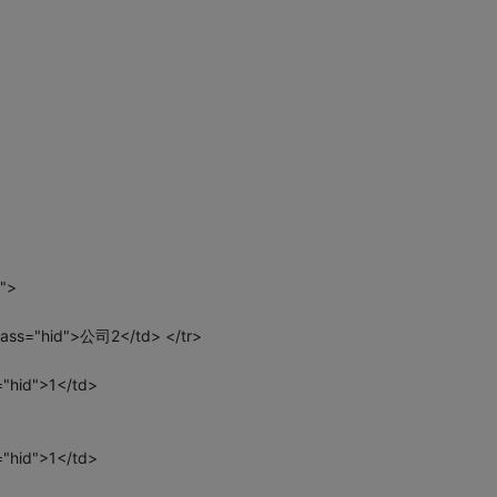
0">
lass="hid">公司2</td> </tr>
="hid">1</td>
="hid">1</td>