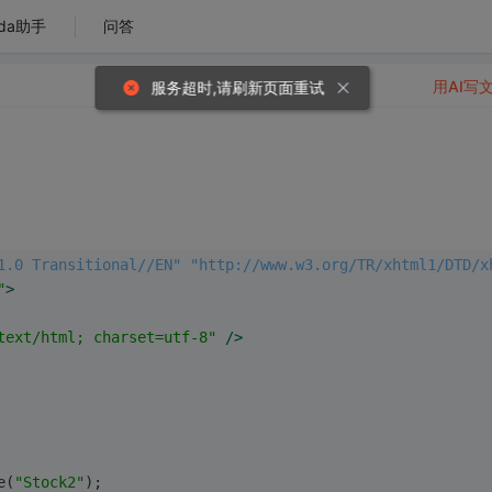
da助手
问答
用AI写
1.0 Transitional//EN" "http://www.w3.org/TR/xhtml1/DTD/x
"
>
text/html; charset=utf-8"
 />
e(
"Stock2"
);