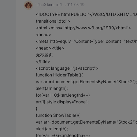
TianXiaoJunTT
2011-05-19
<!DOCTYPE html PUBLIC "-//W3C//DTD XHTML 1.0 T
transitional.dtd">
<html xmlns="http://www.w3.org/1999/xhtml">
<head>
<meta http-equiv="Content-Type" content="text/h
<head><title>
无标题页
</title>
<script language="javascript">
function HiddenTable(){
var arr=document.getElementsByName("Stock2");
alert(arr.length);
for(var i=0;i<arr.length;i++)
arr[i].style.display="none";
}
function ShowTable(){
var arr=document.getElementsByName("Stock2");
alert(arr.length);
for(var i=0;i<arr.length;i++)