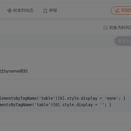
转发到动态
举报
写回
切换为时间
发表回
byname得到
lementsByTagName('table')[0].style.display = 'none'; }
mentsByTagName('table')[0].style.display = ''; }