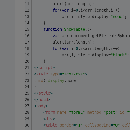
		alert(arr.length);
for
(
var
 i=
0
;i<arr.length;i++)
			arr[i].style.display=
"none"
;
	}
function
ShowTable
(
)
{
var
 arr=
document
.getElementsByNam
		alert(arr.length);
for
(
var
 i=
0
;i<arr.length;i++)
			arr[i].style.display=
"block"
;
	}
</
script
>
<
style
type
=
"text/css"
>
.hid
{ 
display
:none;
}
</
style
>
</
head
>
<
body
>
<
form
name
=
"form1"
method
=
"post"
id
=
"
<
div
>
<
table
border
=
"1"
cellspacing
=
"0"
cel