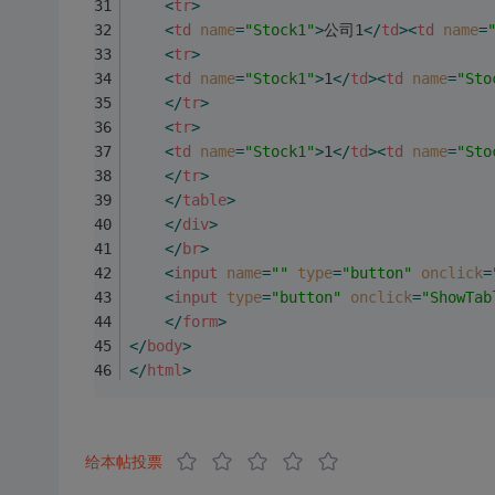
<
tr
>
<
td
name
=
"Stock1"
>
公司1
</
td
>
<
td
name
=
<
tr
>
<
td
name
=
"Stock1"
>
1
</
td
>
<
td
name
=
"Sto
</
tr
>
<
tr
>
<
td
name
=
"Stock1"
>
1
</
td
>
<
td
name
=
"Sto
</
tr
>
</
table
>
</
div
>
</
br
>
<
input
name
=
""
type
=
"button"
onclick
=
<
input
type
=
"button"
onclick
=
"ShowTab
</
form
>
</
body
>
</
html
>
给本帖投票