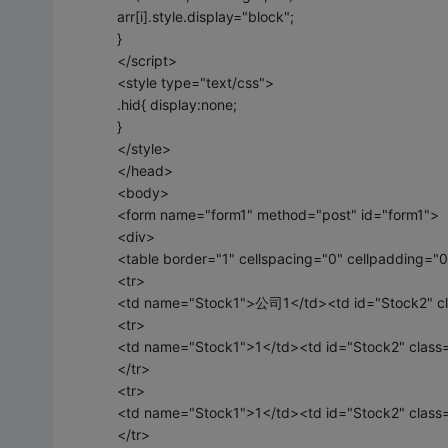
arr[i].style.display="block";
}
</script>
<style type="text/css">
.hid{ display:none;
}
</style>
</head>
<body>
<form name="form1" method="post" id="form1">
<div>
<table border="1" cellspacing="0" cellpadding="
<tr>
<td name="Stock1">公司1</td><td id="Stock2" c
<tr>
<td name="Stock1">1</td><td id="Stock2" class
</tr>
<tr>
<td name="Stock1">1</td><td id="Stock2" class
</tr>