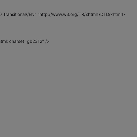
ransitional//EN" "http://www.w3.org/TR/xhtml1/DTD/xhtml1-
tml; charset=gb2312" />