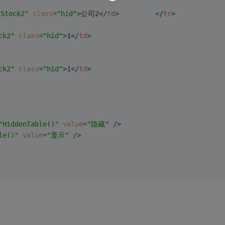
"Stock2"
class
=
"hid"
>
公司2
</
td
>
</
tr
>
ck2"
class
=
"hid"
>
1
</
td
>
ck2"
class
=
"hid"
>
1
</
td
>
"HiddenTable()"
value
=
"隐藏"
 />
le()"
value
=
"显示"
 />