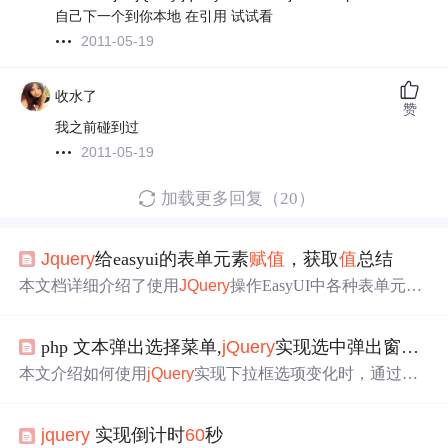
自己下一个到你本地 在引用 试试看
2011-05-19
收水了
赞
我之前碰到过
2011-05-19
加载更多回复（20）
Jquery
给easyui的表单元素
赋
值
，获取
值
总结
本文档详细介绍了使用
JQuery
操作EasyUI中各种表单元素
的方法，包括输入框、组合框、数
值
框等的
赋
值
及取
值
技
巧。
php 文本弹出选择菜单,
jQuery
实现选中弹出窗口选择框内容后
本文介绍如何使用
jQuery
实现下拉框选项变化时，通过弹
出框选择内容并实时更新到
文本框
。通过实例代码展示了
如何监听下拉框事件，调用相应函数来显示和隐藏弹出
jquery
实现倒计时
60
秒
框，并根据用户选择进行内容同步。