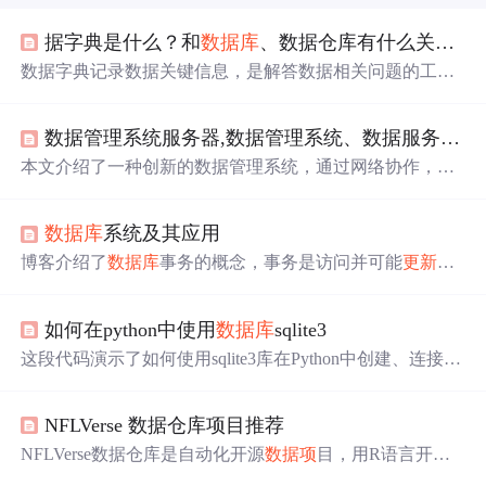
据字典是什么？和
数据库
、数据仓库有什么关系？
数据字典记录数据关键信息，是解答数据相关问题的工
具。它对开发者、业务人员和数据管理员都有重要作用。
其组成包括
数据项
、结构、流、存储和处理过程。数据字
数据管理系统服务器,数据管理系统、数据服务器以及数据管理方法
典是
数据库
和数据仓库的重要组成部分，为其设计和管理
提供支持，且会随二者变化而
更新
。
本文介绍了一种创新的数据管理系统，通过网络协作，数
据服务器间高效查找和共享数据。它利用虚拟URL、全局
唯一标识符、位置信息管理以及重定向技术，提高数据检
数据库
系统及其应用
索效率。关键特性包括请求处理、响应部分、
数据项
存
储、服务器检测与列表、位置
更新
等。
博客介绍了
数据库
事务的概念，事务是访问并可能
更新
各
种
数据项
的程序执行单元。还给出了一个将50元从账户A
转到账户B的事务示例，包含读取、
更新
和写入账户数据
如何在python中使用
数据库
sqlite3
的操作。
这段代码演示了如何使用sqlite3库在Python中创建、连接
数
据库
，创建数据表，插入、查询和
更新
数据项
。主要涉及
数据库
的基础操作和数据管理。
NFLVerse 数据仓库项目推荐
NFLVerse数据仓库是自动化开源
数据项
目，用R语言开
发。它为NFLVerse项目提供自动化数据发布，用户可通过