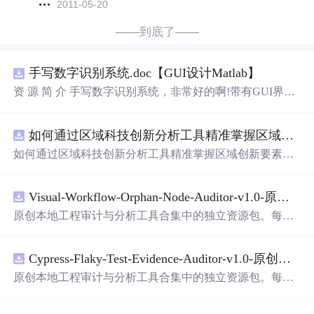
2011-05-20
——到底了——
手写数字识别系统.doc【GUI设计Matlab】
资 源 简 介 手写数字识别系统，非常好的啊!带有GUI界
面，使用方便! 详 情 说 明 用这个手写数字识别系统，你可
以轻松地识别手写数字。这个系统不仅功能强大，而且还
如何通过区域科技创新分析工具精准掌握区域创新要素分布与产业链融合现状？.docx
带有直观的图形用户界面（GUI），非常容易使用。你只
需要将手写数字输入系统，它将立即给出准确的识别结
如何通过区域科技创新分析工具精准掌握区域创新要素分
果。这个系统可以在各种场景中使用，无论是学校、工作
布与产业链融合现状？
还是日常生活，都能为你提供快速和准确的识别服务。它
是一个非常方便和实用的工具，你一定会喜欢它的！
Visual-Workflow-Orphan-Node-Auditor-v1.0-原创源码与文档.zip
原创本地工程审计与分析工具合集中的独立资源包。每个
ZIP包含完整源码、3项自动化测试、可复现合成示例、离
线HTML、JSON与SVG报告、1080×720真实运行效果图、
Cypress-Flaky-Test-Evidence-Auditor-v1.0-原创源码与文档.zip
README、运行说明、功能清单、MIT License及原创与授
权声明。解压后进入project目录，执行npm test验证算法，
原创本地工程审计与分析工具合集中的独立资源包。每个
执行npm run report生成报告，也可通过本地静态服务器打
ZIP包含完整源码、3项自动化测试、可复现合成示例、离
开网页。运行时零第三方依赖，不包含热点产品或开源项
线HTML、JSON与SVG报告、1080×720真实运行效果图、