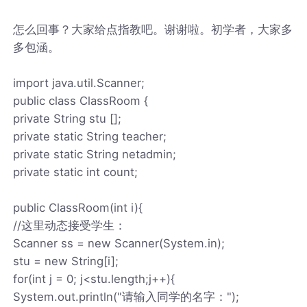
怎么回事？大家给点指教吧。谢谢啦。初学者，大家多
多包涵。
import java.util.Scanner;
public class ClassRoom {
private String stu [];
private static String teacher;
private static String netadmin;
private static int count;
public ClassRoom(int i){
//这里动态接受学生：
Scanner ss = new Scanner(System.in);
stu = new String[i];
for(int j = 0; j<stu.length;j++){
System.out.println("请输入同学的名字：");