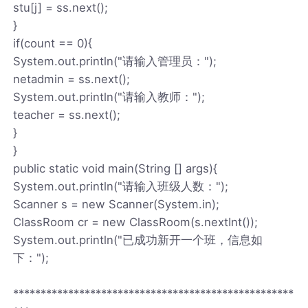
stu[j] = ss.next();
}
if(count == 0){
System.out.println("请输入管理员：");
netadmin = ss.next();
System.out.println("请输入教师：");
teacher = ss.next();
}
}
public static void main(String [] args){
System.out.println("请输入班级人数：");
Scanner s = new Scanner(System.in);
ClassRoom cr = new ClassRoom(s.nextInt());
System.out.println("已成功新开一个班，信息如
下：");
***************************************************