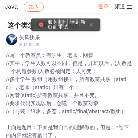
Java
登录
频道
加入
帖子详情
社区
Java
服务超时,请刷新
这个类怎么写呀&#xff1f;
页面重试
矢风快乐
2011-05-20
//写一个教室类：有学生、老师，网管
//其中，学生人数可以不同，但是，开班以后，(人数是
一个构造参数)人数必须固定；人可变；
//多个学生 数组（用数组接），所有教室共享（stati
c），老师（static）只有一个；
//网管(static)所有教室共享，并且不变。
//要求代码实现以后，创建一个教室对象
//（封装，继承，多态，static/final/abstract/数组）
上面是题目：下面是我自己的理解做的，但是，*号下
的内容就没有输出了，