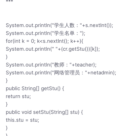
***
System.out.println("学生人数："+s.nextInt());
System.out.println("学生名单：");
for(int k = 0; k<s.nextInt(); k++){
System.out.println(" "+(cr.getStu())[k]);
}
System.out.println("教师："+teacher);
System.out.println("网络管理员："+netadmin);
}
public String[] getStu() {
return stu;
}
public void setStu(String[] stu) {
this.stu = stu;
}
}