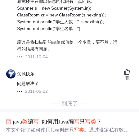
感觉楼主在输出信息的代码有一点问题:
Scanner s = new Scanner(System.in);
ClassRoom cr = new ClassRoom(s.nextInt());
System.out.println("学生人数："+s.nextInt());
System.out.println("学生名单：");
应该是将扫描到的int值赋值给一个变量，要不然，运
行的结果有问题。
2011-10-04
矢风快乐
赞
问题解决了
2011-05-22
——到底了——
java
类
编
写
_如何用Java编
写
只
写
类
？
本文介绍了如何使用Java创建只
写
类
。通过设定私有数据
成员并提供setter方法，实现对外部
类
修改私有属性的功