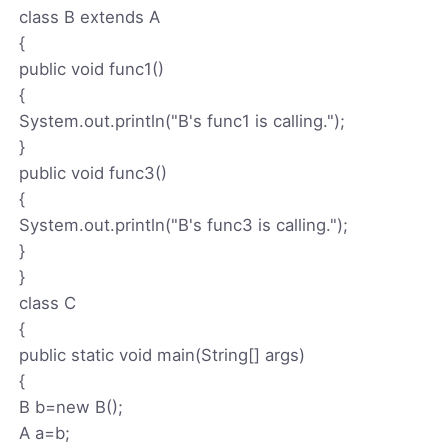
class B extends A
{
public void func1()
{
System.out.println("B's func1 is calling.");
}
public void func3()
{
System.out.println("B's func3 is calling.");
}
}
class C
{
public static void main(String[] args)
{
B b=new B();
A a=b;