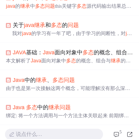
java
的
继承
中
多态
问题
this关键字
多态
源代码输出结果总结
this关键字 this 是自身的一个对象，代表对象本身，可以理
解为：指向对象本身的一个指针。 this 的用法在
Java
中大
关于
java
继承
和
多态
的
问题
体可以分为3种： (1)this调用本类中的属性，也就是类中的
成员变量； (2)this调用本类中的其他方法； (3)this调用本类
我对
java
的学习有一年了吧，由于学习的间断性，对
jav
中的其他构造方法，调用时要放在构造方法的首行 。
多态
a
面向对象的细节方面还很欠缺，对
继承
、
多态
、接口还有
多态
通常体现在...
待更加深刻的了解，今天通过一个小小的例题，让我对
多
JAVA
基础：
Java
面向对象中
多态
的概念、组合与
继
态
有了比较深刻的了解：public class Base { int i=1; public vo
id amethod(){ System.out.println("Base.amethod()"); }
本文解析了
Java
面向对象中
多态
的概念、组合与
继承
的选
择以及
多态
解决的
问题
。
多态
是"一个接口，多种实现"的
特性，需满足
继承
/实现、方法重写和向上转型三个前提条
Java
中的
继承
、
多态
问题
件。相比
继承
，组合具有低耦合、灵活扩展和保持封装性
等优势，更符合"开闭原则"。
多态
解决了代码冗余、扩展
由于也是第一次接触这两个概念，可能理解没有那么深，
性差等
问题
，通过统一接口调用不同实现，支持框架级设
但至少是符合小白阅读的。跟随今天的作业来学习
继承
和
计，是Spring等框架的核心思想。
多态
、组合的合理运用
多态
吧！ 1、
多态
是什么，
多态
的前提条件是什么?
能提升代码复用性和可维护性。
Java
多态
中的
继承
问题
嗯。。。有点懵。
多态
是
Java
中面向对象思想中的核心思
想之一，是指子类可以通过
继承
、实现等方式去实现一个
绑定: 将一个方法调用与一个方法主体关联起来 前期绑
事物可以拥有多种形态。是有点抽象，后面通过实例慢慢
定：若在程序运行前进行绑定(由编译器和连接程序实现)
了解吧。 前提条件：必须在有
继承
或者实现的基础上 2、
后期绑定： 运行时根据对象的类型进行绑定 static和final(包
5
多态
中成员访问的特点分别是什么? 格式：F...
说点什么…
括private)方法都是前期绑定的，任何的域访问操作(变量的