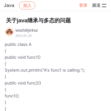
Java
登录
频道
加入
帖子详情
社区
Java
关于java继承与多态的问题
woshilijinhui
2011-05-20
public class A
{
public void func1()
{
System.out.println("A's func1 is calling.");
}
public void func2()
{
func1();
}
}