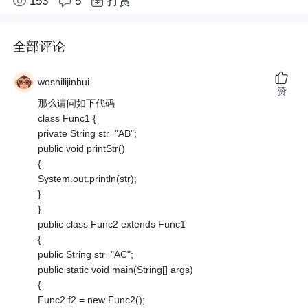
153
5
打赏
全部评论
woshilijinhui
赞
那么请问如下代码
class Func1 {
private String str="AB";
public void printStr()
{
System.out.println(str);
}
}
public class Func2 extends Func1
{
public String str="AC";
public static void main(String[] args)
{
Func2 f2 = new Func2();