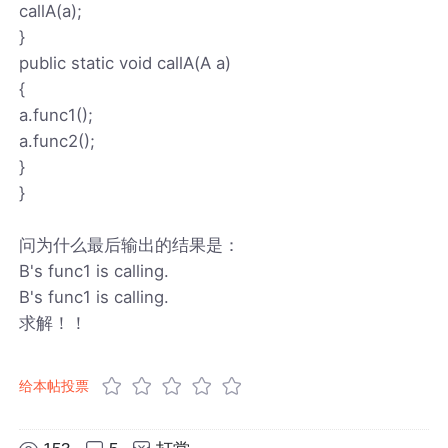
callA(a);
}
public static void callA(A a)
{
a.func1();
a.func2();
}
}
问为什么最后输出的结果是：
B's func1 is calling.
B's func1 is calling.
求解！！
给本帖投票