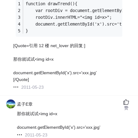
function drawTrend(){
	var rootDiv = document.getElementById
	rootDiv.innerHTML="<img id=x>";
	document.getElementById('x').src='trendPi
}
[Quote=引用 12 楼 net_lover 的回复:]
那你就试试<img id=x
document.getElementById('x').src='xxx.jpg'
[/Quote]
2011-05-23
孟子E章
赞
那你就试试<img id=x
document.getElementById('x').src='xxx.jpg'
2011-05-23