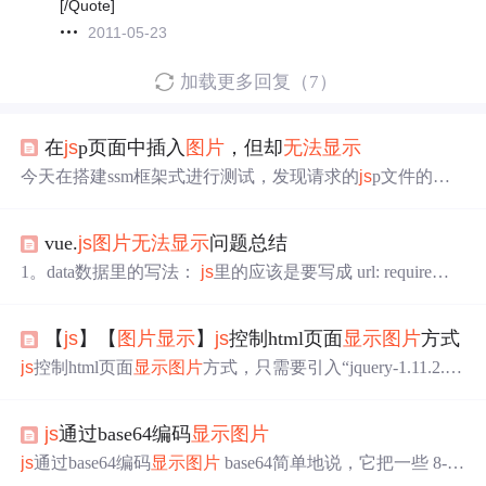
[/Quote]
2011-05-23
加载更多回复（7）
在
js
p页面中插入
图片
，但却
无法
显示
今天在搭建ssm框架式进行测试，发现请求的
js
p文件的
图
片
无法
显示
。查看页面源代码为：
js
p页面的代码为： &a
mp;amp;lt;body&amp;amp;gt; &amp;amp;lt;table width=&amp;q
vue.
js
图片
无法
显示
问题总结
uot;100%&amp;quot; border=&amp;quot;0&amp;quot; cellpaddi
ng=&amp;quot;0&amp;quot; cellspacing=&a
1。data数据里的写法：
js
里的应该是要写成 url: require
('../../assets/workbench/1.png') 如： export default { name: 'hell
o', data () { return { msg: 'Welcome to Yrrrrrrrf对p', visible:false,
【
js
】【
图片
显示
】
js
控制html页面
显示
图片
方式
js
控制html页面
显示
图片
方式，只需要引入“jquery-1.11.2.mi
n.
js
”
js
： /* 引用 <script src="jquery-1.11.2.min.
js
" type="text/
javascript"></script> <script src="showImage.
js
" type="text/jav
js
通过base64编码
显示
图片
ascript">...
js
通过base64编码
显示
图片
base64简单地说，它把一些 8-bit
数据翻译成标准 ASCII 字符，我们把图像文件的内容直接